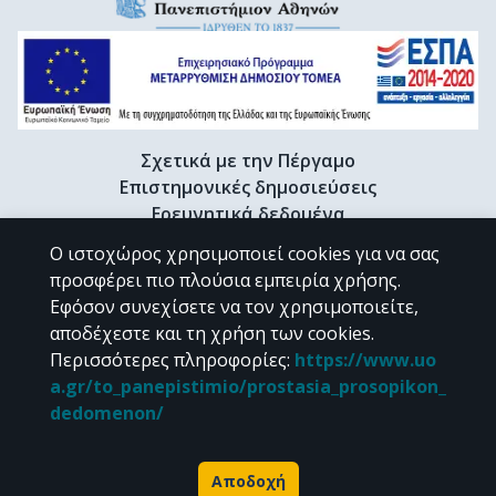
Σχετικά με την Πέργαμο
Επιστημονικές δημοσιεύσεις
Ερευνητικά δεδομένα
Διδακτορικές διατριβές & Γκρίζα βιβλιογραφία
Ο ιστοχώρος χρησιμοποιεί cookies για να σας
Προφίλ Ερευνητή
προσφέρει πιο πλούσια εμπειρία χρήσης.
Εφόσον συνεχίσετε να τον χρησιμοποιείτε,
αποδέχεστε και τη χρήση των cookies.
CC BY-NC 4.0
Περισσότερες πληροφορίες
:
https://www.uo
a.gr/to_panepistimio/prostasia_prosopikon_
Εκτός αν αναφέρεται διαφορετικά, το υλικό της "Περγάμου" διατίθεται
dedomenon/
υπό τους όρους της
CC BY-NC 4.0
άδειας Creative Commons
.
Powered by
Αποδοχή