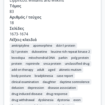
Lippincott Williams and Wilkins
Τόμος
83
Αριθμός / τεύχος
18
Σελίδες
1673-1674
Λέξεις-κλειδιά
amitriptyline
apomorphine
dctn1 protein
DJ 1 protein
duloxetine
leucine rich repeat kinase 2
levodopa
mitochondrial DNA
parkin
polg protein
protein
ropinirole
snca protein
unclassified drug
add on therapy
adult
aged
akinetic mutism
body posture
bradykinesia
case report
clinical examination
daughter
daytime somnolence
delusion
depression
disease association
drug induced disease
drug response
drug withdrawal
dyskinesia
dystonia
exon