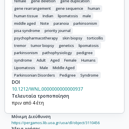
female
gene deletion
gene duplication
gene rearrangement
gene sequence
human
human tissue
Indian
lipomatosis
male
middle aged
Note
paranoia
parkinsonism
pisa syndrome
priority journal
psychopharmacotherapy
skin biopsy
torticollis
tremor
tumor biopsy
genetics
lipomatosis
parkinsonism
pathophysiology
pedigree
syndrome
Adult
Aged
Female
Humans
Lipomatosis
Male
Middle Aged
Parkinsonian Disorders
Pedigree
Syndrome
DOI
10.1212/WNL.0000000000000937
Τελευταία τροποποίηση
πριν από 4 έτη
Μόνιμη Διεύθυνση
https://pergamos.lib.uoa.gr/uoa/dl/object/3110456
Άδεια χρήσης