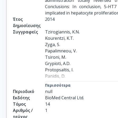
administration totally reversed 
Conclusions: In conclusion, 5-HT7
implicated in hepatocyte proliferatio
Έτος
2014
δημοσίευσης
Συγγραφείς
Tzirogiannis, K.N.

Kourentzi, K.T.

Zyga, S.

Papalimneou, V.

Tsironi, M.

Grypioti, A.D.

Protopsaltis, I.

Panidis, D.

Panoutsopoulos, G.I.
Περισσότερα
Περιοδικό
null
Εκδότης
BioMed Central Ltd.
Τόμος
14
Αριθμός /
1
τεύχος