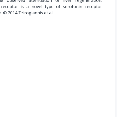
the observed attenuation of liver regeneration.
 receptor is a novel type of serotonin receptor
n. © 2014 Tzirogiannis et al.