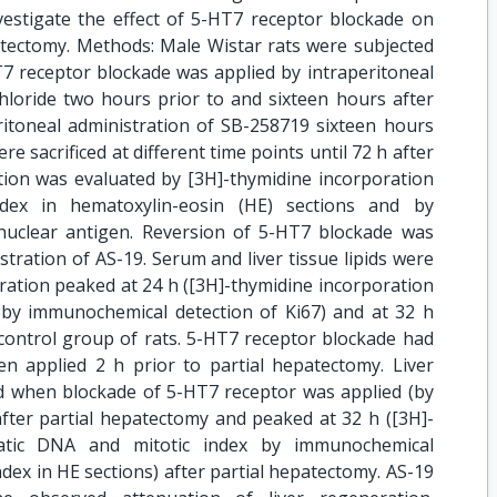
vestigate the effect of 5-HT7 receptor blockade on
patectomy. Methods: Male Wistar rats were subjected
7 receptor blockade was applied by intraperitoneal
hloride two hours prior to and sixteen hours after
ritoneal administration of SB-258719 sixteen hours
e sacrificed at different time points until 72 h after
tion was evaluated by [3H]-thymidine incorporation
ndex in hematoxylin-eosin (HE) sections and by
nuclear antigen. Reversion of 5-HT7 blockade was
tration of AS-19. Serum and liver tissue lipids were
neration peaked at 24 h ([3H]-thymidine incorporation
 by immunochemical detection of Ki67) and at 32 h
e control group of rats. 5-HT7 receptor blockade had
en applied 2 h prior to partial hepatectomy. Liver
d when blockade of 5-HT7 receptor was applied (by
fter partial hepatectomy and peaked at 32 h ([3H]-
patic DNA and mitotic index by immunochemical
index in HE sections) after partial hepatectomy. AS-19