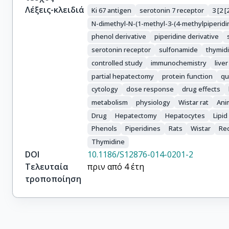
Λέξεις-κλειδιά
Ki 67 antigen
serotonin 7 receptor
3 [2 
N-dimethyl-N-(1-methyl-3-(4-methylpiperid
phenol derivative
piperidine derivative
serotonin receptor
sulfonamide
thymid
controlled study
immunochemistry
live
partial hepatectomy
protein function
qu
cytology
dose response
drug effects
metabolism
physiology
Wistar rat
Ani
Drug
Hepatectomy
Hepatocytes
Lipi
Phenols
Piperidines
Rats
Wistar
Re
Thymidine
DOI
10.1186/S12876-014-0201-2
Τελευταία
πριν από 4 έτη
τροποποίηση