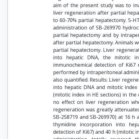
aim of the present study was to in
liver regeneration after partial he
to 60-70% partial hepatectomy. 5-HT
administration of SB-269970 hydroc
partial hepatectomy and by intrape
after partial hepatectomy. Animals wer
partial hepatectomy. Liver regenera
into hepatic DNA, the mitotic i
immunochemical detection of Ki67 
performed by intraperitoneal adminis
also quantified. Results: Liver rege
into hepatic DNA and mitotic index
(mitotic index in HE sections) in th
no effect on liver regeneration wh
regeneration was greatly attenuate
SB-258719 and SB-269970) at 16 h a
thymidine incorporation into he
detection of Ki67) and 40 h (mitotic 