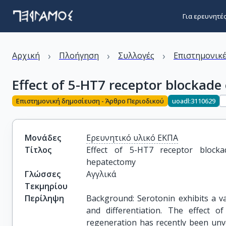
Για ερευνητέ
›
›
›
Αρχική
Πλοήγηση
Συλλογές
Επιστημονικέ
Effect of 5-HT7 receptor blockade
Επιστημονική δημοσίευση - Άρθρο Περιοδικού
uoadl:3110629
Μονάδες
Ερευνητικό υλικό ΕΚΠΑ
Τίτλος
Effect of 5-HT7 receptor blocka
hepatectomy
Γλώσσες
Αγγλικά
Τεκμηρίου
Περίληψη
Background: Serotonin exhibits a vas
and differentiation. The effect o
regeneration has recently been unv