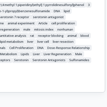
[2 (4 methyl 1 piperidinyl)ethyl] 1 pyrrolidinesulfonyl]phenol
3
in-1-yl)propyl)benzenesulfonamide
DNA
lipid
serotonin 7 receptor
serotonin antagonist
ine
animal experiment
Article
cell proliferation
r regeneration
male
mitosis index
nonhuman
antitative analysis
rat
receptor blocking
animal
blood
lipid metabolism
liver
liver cell
liver resection
mals
Cell Proliferation
DNA
Dose-Response Relationship
d Metabolism
Lipids
Liver
Liver Regeneration
Male
ceptors
Serotonin
Serotonin Antagonists
Sulfonamides