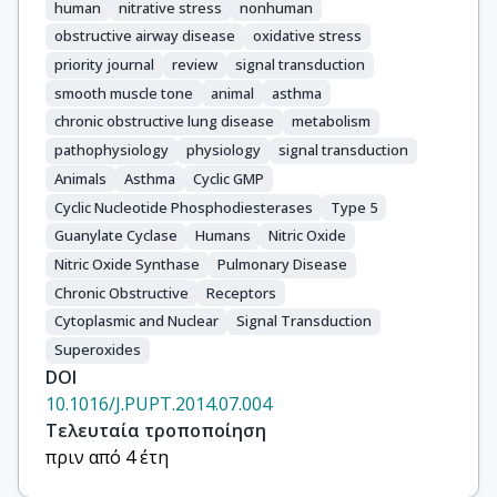
human
nitrative stress
nonhuman
obstructive airway disease
oxidative stress
priority journal
review
signal transduction
smooth muscle tone
animal
asthma
chronic obstructive lung disease
metabolism
pathophysiology
physiology
signal transduction
Animals
Asthma
Cyclic GMP
Cyclic Nucleotide Phosphodiesterases
Type 5
Guanylate Cyclase
Humans
Nitric Oxide
Nitric Oxide Synthase
Pulmonary Disease
Chronic Obstructive
Receptors
Cytoplasmic and Nuclear
Signal Transduction
Superoxides
DOI
10.1016/J.PUPT.2014.07.004
Τελευταία τροποποίηση
πριν από 4 έτη