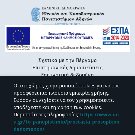
Σχετικά με την Πέργαμο
Επιστημονικές δημοσιεύσεις
Ερευνητικά δεδομένα
Διδακτορικές διατριβές & Γκρίζα βιβλιογραφία
Ο ιστοχώρος χρησιμοποιεί cookies για να σας
Προφίλ Ερευνητή
προσφέρει πιο πλούσια εμπειρία χρήσης.
Εφόσον συνεχίσετε να τον χρησιμοποιείτε,
αποδέχεστε και τη χρήση των cookies.
CC BY-NC 4.0
Περισσότερες πληροφορίες
:
https://www.uo
a.gr/to_panepistimio/prostasia_prosopikon_
Εκτός αν αναφέρεται διαφορετικά, το υλικό της "Περγάμου" διατίθεται
dedomenon/
υπό τους όρους της
CC BY-NC 4.0
άδειας Creative Commons
.