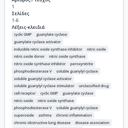
1
Σελίδες
1-6
Λέξεις-κλειδιά
cyclic GMP
guanylate cyclase
guanylate cyclase activator
inducible nitric oxide synthase inhibitor
nitric oxide
nitric oxide donor
nitric oxide synthase
nitric oxide synthase inhibitor
peroxynitrite
phosphodiesterase V
soluble guanylyl cyclase
soluble guanylyl cyclase activator
soluble guanylyl cyclase stimulator
unclassified drug
cell receptor
cyclic GMP
guanylate cyclase
nitric oxide
nitric oxide synthase
phosphodiesterase V
soluble guanylyl cyclase
superoxide
asthma
chronic inflammation
chronic obstructive lung disease
disease association