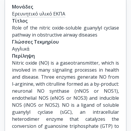
Μονάδες
Ερευνητικό υλικό ΕΚΠΑ
Τίτλος
Role of the nitric oxide-soluble guanylyl cyclase 
pathway in obstructive airway diseases
Γλώσσες Τεκμηρίου
Αγγλικά
Περίληψη
Nitric oxide (NO) is a gaseotransmitter, which is
involved in many signaling processes in health
and disease. Three enzymes generate NO from
l-arginine, with citrulline formed as a by-product:
neuronal NO synthase (nNOS or NOS1),
endothelial NOS (eNOS or NOS3) and inducible
NOS (iNOS or NOS2). NO is a ligand of soluble
guanylyl cyclase (sGC), an intracellular
heterodimer enzyme that catalyzes the
conversion of guanosine triphosphate (GTP) to