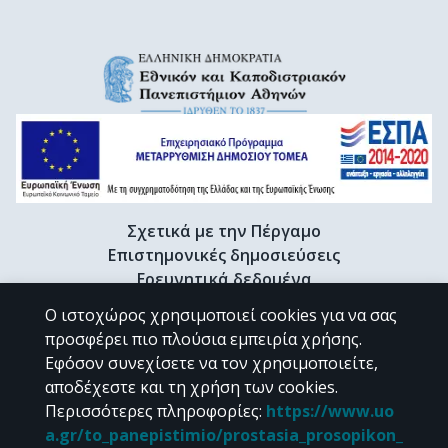
Σχετικά με την Πέργαμο
Επιστημονικές δημοσιεύσεις
Ερευνητικά δεδομένα
Διδακτορικές διατριβές & Γκρίζα βιβλιογραφία
Ο ιστοχώρος χρησιμοποιεί cookies για να σας
Προφίλ Ερευνητή
προσφέρει πιο πλούσια εμπειρία χρήσης.
Εφόσον συνεχίσετε να τον χρησιμοποιείτε,
αποδέχεστε και τη χρήση των cookies.
CC BY-NC 4.0
Περισσότερες πληροφορίες
:
https://www.uo
a.gr/to_panepistimio/prostasia_prosopikon_