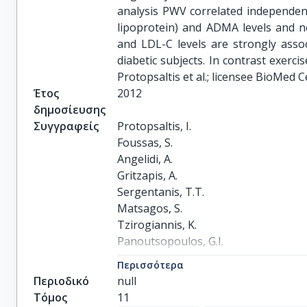
analysis PWV correlated independent
lipoprotein) and ADMA levels and n
and LDL-C levels are strongly assoc
diabetic subjects. In contrast exercis
Protopsaltis et al.; licensee BioMed C
Έτος
2012
δημοσίευσης
Συγγραφείς
Protopsaltis, I.

Foussas, S.

Angelidi, A.

Gritzapis, A.

Sergentanis, T.T.

Matsagos, S.

Tzirogiannis, K.

Panoutsopoulos, G.I.

Dimitriadis, G.

Περισσότερα
Raptis, S.

Περιοδικό
null
Melidonis, A.
Τόμος
11