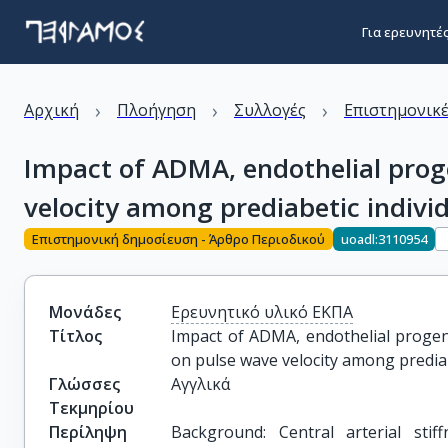
Για ερευνητέ
›
›
›
Αρχική
Πλοήγηση
Συλλογές
Επιστημονικέ
Impact of ADMA, endothelial progen
velocity among prediabetic indivi
Επιστημονική δημοσίευση - Άρθρο Περιοδικού
uoadl:3110954
Μονάδες
Ερευνητικό υλικό ΕΚΠΑ
Τίτλος
Impact of ADMA, endothelial progenit
on pulse wave velocity among prediab
Γλώσσες
Αγγλικά
Τεκμηρίου
Περίληψη
Background: Central arterial stif