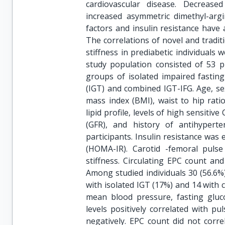
cardiovascular disease. Decreased 
increased asymmetric dimethyl-argin
factors and insulin resistance have a
The correlations of novel and traditi
stiffness in prediabetic individuals
study population consisted of 53 pre
groups of isolated impaired fasting
(IGT) and combined IGT-IFG. Age, sex
mass index (BMI), waist to hip rati
lipid profile, levels of high sensitiv
(GFR), and history of antihypert
participants. Insulin resistance wa
(HOMA-IR). Carotid -femoral pulse
stiffness. Circulating EPC count a
Among studied individuals 30 (56.6%)
with isolated IGT (17%) and 14 with 
mean blood pressure, fasting gluco
levels positively correlated with pu
negatively. EPC count did not corre