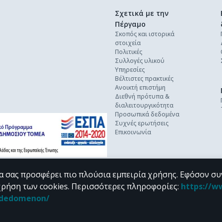
Σχετικά με την
Πέργαμο
Σκοπός και ιστορικά
στοιχεία
Πολιτικές
Συλλογές υλικού
Υπηρεσίες
Βέλτιστες πρακτικές
Ανοικτή επιστήμη
Διεθνή πρότυπα &
διαλειτουργικότητα
Προσωπικά δεδομένα
Συχνές ερωτήσεις
Επικοινωνία
α σας προσφέρει πιο πλούσια εμπειρία χρήσης. Εφόσον συ
χρήση των cookies.
Περισσότερες πληροφορίες
:
https://w
n_dedomenon/
υπό τους όρους της
CC BY-NC 4.0
άδειας Creative Commons
.