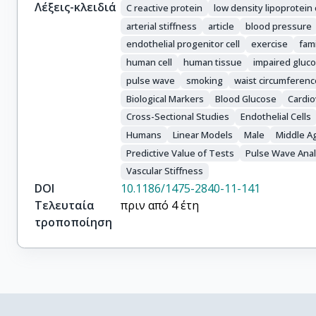
Λέξεις-κλειδιά
C reactive protein
low density lipoprotein
arterial stiffness
article
blood pressure
endothelial progenitor cell
exercise
fami
human cell
human tissue
impaired gluco
pulse wave
smoking
waist circumferenc
Biological Markers
Blood Glucose
Cardio
Cross-Sectional Studies
Endothelial Cells
Humans
Linear Models
Male
Middle A
Predictive Value of Tests
Pulse Wave Anal
Vascular Stiffness
DOI
10.1186/1475-2840-11-141
Τελευταία
πριν από 4 έτη
τροποποίηση