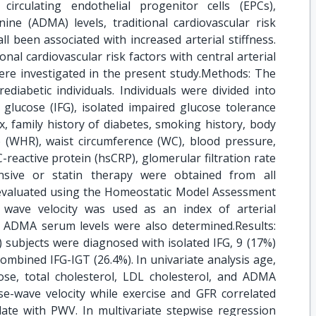
circulating endothelial progenitor cells (EPCs),
ine (ADMA) levels, traditional cardiovascular risk
ll been associated with increased arterial stiffness.
onal cardiovascular risk factors with central arterial
 were investigated in the present study.Methods: The
diabetic individuals. Individuals were divided into
 glucose (IFG), isolated impaired glucose tolerance
, family history of diabetes, smoking history, body
o (WHR), waist circumference (WC), blood pressure,
e C-reactive protein (hsCRP), glomerular filtration rate
ensive or statin therapy were obtained from all
s evaluated using the Homeostatic Model Assessment
 wave velocity was used as an index of arterial
nd ADMA serum levels were also determined.Results:
 subjects were diagnosed with isolated IFG, 9 (17%)
combined IFG-IGT (26.4%). In univariate analysis age,
se, total cholesterol, LDL cholesterol, and ADMA
lse-wave velocity while exercise and GFR correlated
late with PWV. In multivariate stepwise regression