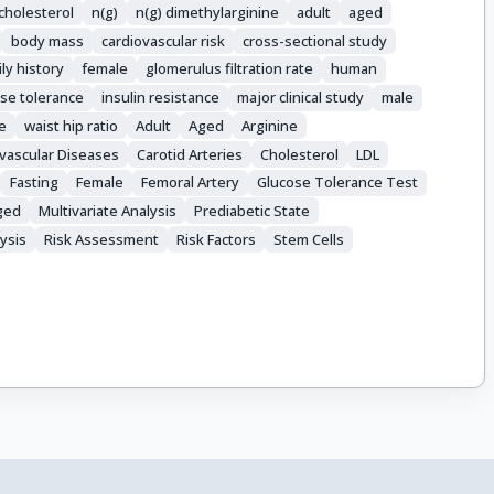
 cholesterol
n(g)
n(g) dimethylarginine
adult
aged
body mass
cardiovascular risk
cross-sectional study
ly history
female
glomerulus filtration rate
human
se tolerance
insulin resistance
major clinical study
male
e
waist hip ratio
Adult
Aged
Arginine
vascular Diseases
Carotid Arteries
Cholesterol
LDL
Fasting
Female
Femoral Artery
Glucose Tolerance Test
ged
Multivariate Analysis
Prediabetic State
ysis
Risk Assessment
Risk Factors
Stem Cells