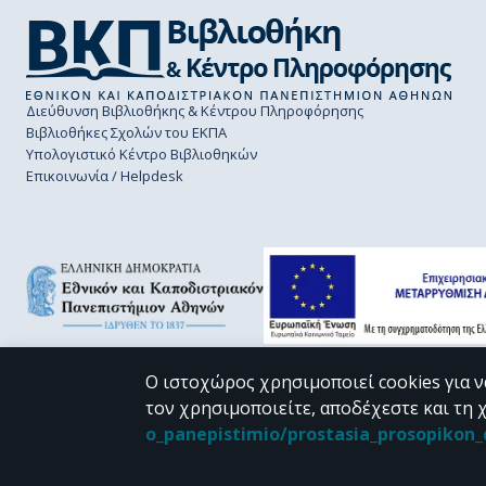
Διεύθυνση Βιβλιοθήκης & Κέντρου Πληροφόρησης
Βιβλιοθήκες Σχολών του ΕΚΠΑ
Υπολογιστικό Κέντρο Βιβλιοθηκών
Επικοινωνία / Helpdesk
Ο ιστοχώρος χρησιμοποιεί cookies για ν
τον χρησιμοποιείτε, αποδέχεστε και τη 
CC BY-NC 4.0
o_panepistimio/prostasia_prosopiko
Εκτός αν αναφέρεται διαφορετικά, το υλικό της "Περγάμου" διατίθεται 