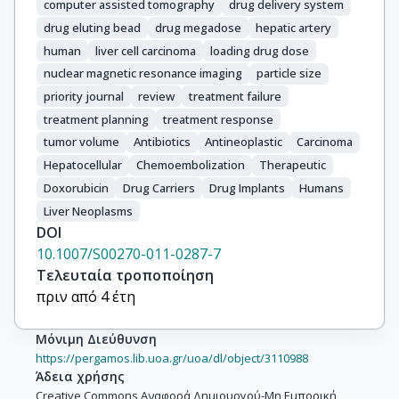
computer assisted tomography
drug delivery system
drug eluting bead
drug megadose
hepatic artery
human
liver cell carcinoma
loading drug dose
nuclear magnetic resonance imaging
particle size
priority journal
review
treatment failure
treatment planning
treatment response
tumor volume
Antibiotics
Antineoplastic
Carcinoma
Hepatocellular
Chemoembolization
Therapeutic
Doxorubicin
Drug Carriers
Drug Implants
Humans
Liver Neoplasms
DOI
10.1007/S00270-011-0287-7
Τελευταία τροποποίηση
πριν από 4 έτη
Μόνιμη Διεύθυνση
https://pergamos.lib.uoa.gr/uoa/dl/object/3110988
Άδεια χρήσης
Creative Commons Αναφορά Δημιουργού-Μη Εμπορική