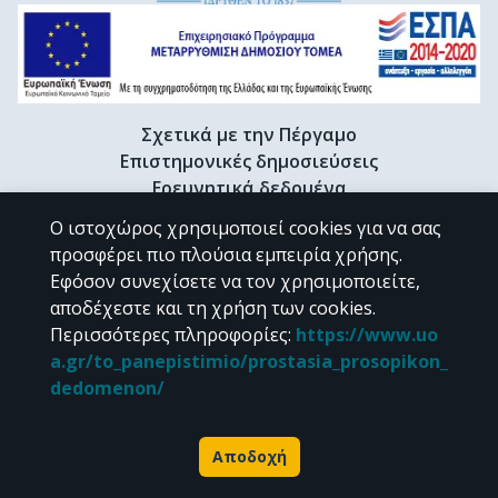
Σχετικά με την Πέργαμο
Επιστημονικές δημοσιεύσεις
Ερευνητικά δεδομένα
Διδακτορικές διατριβές & Γκρίζα βιβλιογραφία
Ο ιστοχώρος χρησιμοποιεί cookies για να σας
Προφίλ Ερευνητή
προσφέρει πιο πλούσια εμπειρία χρήσης.
Εφόσον συνεχίσετε να τον χρησιμοποιείτε,
αποδέχεστε και τη χρήση των cookies.
CC BY-NC 4.0
Περισσότερες πληροφορίες
:
https://www.uo
a.gr/to_panepistimio/prostasia_prosopikon_
Εκτός αν αναφέρεται διαφορετικά, το υλικό της "Περγάμου" διατίθεται
dedomenon/
υπό τους όρους της
CC BY-NC 4.0
άδειας Creative Commons
.
Powered by
Αποδοχή