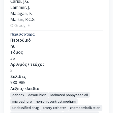
Caridi, J.G.

Lammer, J.

Malagari, K.

Martin, R.C.G.

O'Grady, E.

Real, M.I.

Περισσότερα
Vogl, T.J.

Περιοδικό
Watkinson, A.

null
Geschwind, J.-F.H.
Τόμος
35
Αριθμός / τεύχος
5
Σελίδες
980-985
Λέξεις-κλειδιά
debdox
doxorubicin
iodinated poppyseed oil
microsphere
nonionic contrast medium
unclassified drug
artery catheter
chemoembolization