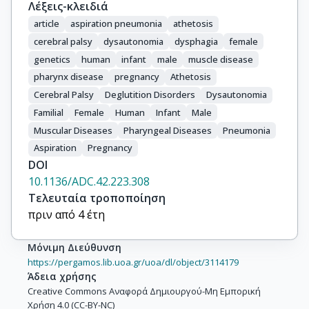
Λέξεις-κλειδιά
article
aspiration pneumonia
athetosis
cerebral palsy
dysautonomia
dysphagia
female
genetics
human
infant
male
muscle disease
pharynx disease
pregnancy
Athetosis
Cerebral Palsy
Deglutition Disorders
Dysautonomia
Familial
Female
Human
Infant
Male
Muscular Diseases
Pharyngeal Diseases
Pneumonia
Aspiration
Pregnancy
DOI
10.1136/ADC.42.223.308
Τελευταία τροποποίηση
πριν από 4 έτη
Μόνιμη Διεύθυνση
https://pergamos.lib.uoa.gr/uoa/dl/object/3114179
Άδεια χρήσης
Creative Commons Αναφορά Δημιουργού-Μη Εμπορική
Χρήση 4.0 (CC-BY-NC)