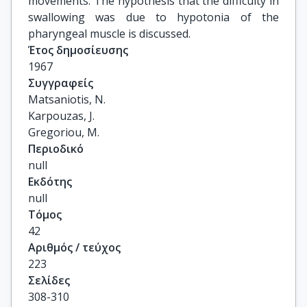
movements. The hypothesis that the difficulty in
swallowing was due to hypotonia of the
pharyngeal muscle is discussed.
Έτος δημοσίευσης
1967
Συγγραφείς
Matsaniotis, N.

Karpouzas, J.

Gregoriou, M.
Περιοδικό
null
Εκδότης
null
Τόμος
42
Αριθμός / τεύχος
223
Σελίδες
308-310