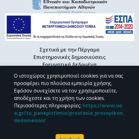
Σχετικά με την Πέργαμο
Επιστημονικές δημοσιεύσεις
Ερευνητικά δεδομένα
Διδακτορικές διατριβές & Γκρίζα βιβλιογραφία
Ο ιστοχώρος χρησιμοποιεί cookies για να σας
Προφίλ Ερευνητή
προσφέρει πιο πλούσια εμπειρία χρήσης.
Εφόσον συνεχίσετε να τον χρησιμοποιείτε,
αποδέχεστε και τη χρήση των cookies.
CC BY-NC 4.0
Περισσότερες πληροφορίες
:
https://www.uo
a.gr/to_panepistimio/prostasia_prosopikon_
Εκτός αν αναφέρεται διαφορετικά, το υλικό της "Περγάμου" διατίθεται
dedomenon/
υπό τους όρους της
CC BY-NC 4.0
άδειας Creative Commons
.
Powered by