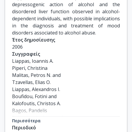
depressogenic action of alcohol and the
disordered liver function observed in alcohol-
dependent individuals, with possible implications
in the diagnosis and treatment of mood
disorders associated to alcohol abuse.
Έτος δημοσίευσης
2006
Συγγραφείς
Liappas, Ioannis A.

Piperi, Christina

Malitas, Petros N. and

Tzavellas, Elias O.

Liappas, Alexandros I.

Boufidou, Fotini and

Kalofoutis, Christos A.

Bagos, Pandelis

Rabavilas, Andreas and

Περισσότερα
Kalofoutis, Anastasios
Περιοδικό