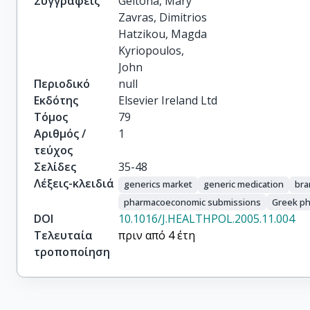
Συγγραφείς
Geitona, Mary

Zavras, Dimitrios

Hatzikou, Magda

Kyriopoulos,

John
Περιοδικό
null
Εκδότης
Elsevier Ireland Ltd
Τόμος
79
Αριθμός /
1
τεύχος
Σελίδες
35-48
Λέξεις-κλειδιά
generics market
generic medication
bra
pharmacoeconomic submissions
Greek ph
DOI
10.1016/J.HEALTHPOL.2005.11.004
Τελευταία
πριν από 4 έτη
τροποποίηση