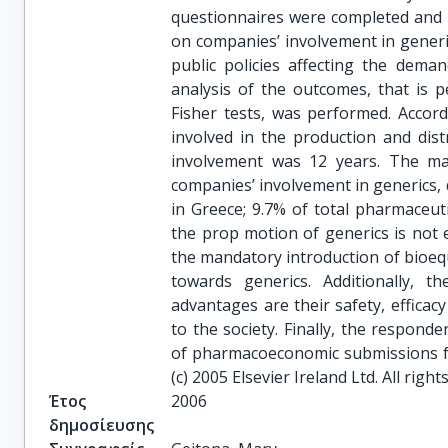
questionnaires were completed and 
on companies’ involvement in generic
public policies affecting the dema
analysis of the outcomes, that is 
Fisher tests, was performed. Accor
involved in the production and dis
involvement was 12 years. The maj
companies’ involvement in generics, 
in Greece; 9.7% of total pharmaceut
the prop motion of generics is not
the mandatory introduction of bioequ
towards generics. Additionally, t
advantages are their safety, efficac
to the society. Finally, the respond
of pharmacoeconomic submissions fo
(c) 2005 Elsevier Ireland Ltd. All right
Έτος
2006
δημοσίευσης