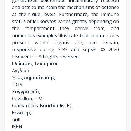
generalized deleterious inflammatory reaction
and acts to maintain the mechanisms of defense
at their due levels. Furthermore, the immune
status of leukocytes varies greatly depending on
the compartment they derive from, and
numerous examples illustrate that immune cells
present within organs are, and remain,
responsive during SIRS and sepsis. © 2020
Elsevier Inc. All rights reserved.
Γλώσσες Τεκμηρίου
Αγγλικά
Έτος δημοσίευσης
2019
Συγγραφείς
Cavaillon, J.-M.

Giamarellos-Bourboulis, E.J.
Εκδότης
null
ISBN