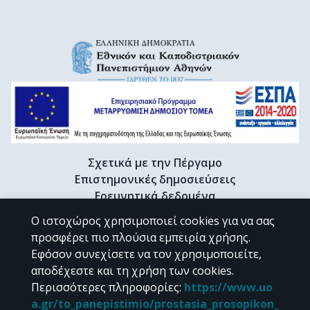
Σχετικά με την Πέργαμο
Επιστημονικές δημοσιεύσεις
Ερευνητικά δεδομένα
Διδακτορικές διατριβές & Γκρίζα βιβλιογραφία
Ο ιστοχώρος χρησιμοποιεί cookies για να σας
Προφίλ Ερευνητή
προσφέρει πιο πλούσια εμπειρία χρήσης.
Εφόσον συνεχίσετε να τον χρησιμοποιείτε,
αποδέχεστε και τη χρήση των cookies.
CC BY-NC 4.0
Περισσότερες πληροφορίες
:
https://www.uo
a.gr/to_panepistimio/prostasia_prosopikon_