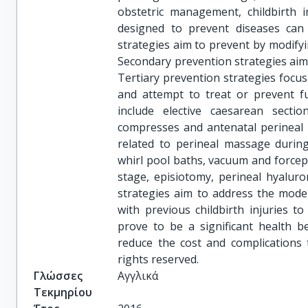
obstetric management, childbirth i
designed to prevent diseases can a
strategies aim to prevent by modifyin
Secondary prevention strategies aim t
Tertiary prevention strategies focu
and attempt to treat or prevent fu
include elective caesarean sectio
compresses and antenatal perineal 
related to perineal massage during
whirl pool baths, vacuum and forcep
stage, episiotomy, perineal hyaluro
strategies aim to address the mode
with previous childbirth injuries t
prove to be a significant health b
reduce the cost and complications 
rights reserved.
Γλώσσες
Αγγλικά
Τεκμηρίου