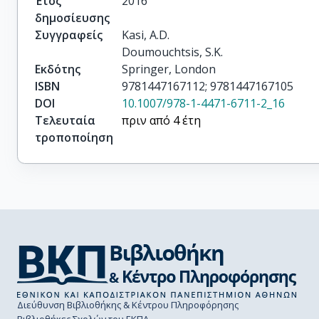
Έτος
2016
δημοσίευσης
Συγγραφείς
Kasi, A.D.

Doumouchtsis, S.K.
Εκδότης
Springer, London
ISBN
9781447167112; 9781447167105
DOI
10.1007/978-1-4471-6711-2_16
Τελευταία
πριν από 4 έτη
τροποποίηση
Διεύθυνση Βιβλιοθήκης & Κέντρου Πληροφόρησης