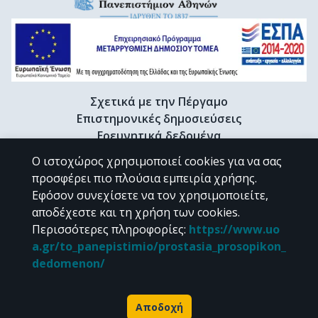
Σχετικά με την Πέργαμο
Επιστημονικές δημοσιεύσεις
Ερευνητικά δεδομένα
Διδακτορικές διατριβές & Γκρίζα βιβλιογραφία
Ο ιστοχώρος χρησιμοποιεί cookies για να σας
Προφίλ Ερευνητή
προσφέρει πιο πλούσια εμπειρία χρήσης.
Εφόσον συνεχίσετε να τον χρησιμοποιείτε,
αποδέχεστε και τη χρήση των cookies.
CC BY-NC 4.0
Περισσότερες πληροφορίες
:
https://www.uo
a.gr/to_panepistimio/prostasia_prosopikon_
Εκτός αν αναφέρεται διαφορετικά, το υλικό της "Περγάμου" διατίθεται
dedomenon/
υπό τους όρους της
CC BY-NC 4.0
άδειας Creative Commons
.
Powered by
Αποδοχή