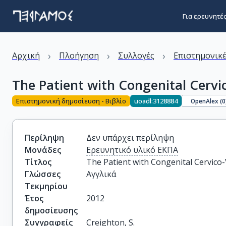
Για ερευνητέ
›
›
›
Αρχική
Πλοήγηση
Συλλογές
Επιστημονικέ
The Patient with Congenital Cervi
Επιστημονική δημοσίευση - Βιβλίο
uoadl:3128884
OpenAlex (
0
Περίληψη
Δεν υπάρχει περίληψη
Μονάδες
Ερευνητικό υλικό ΕΚΠΑ
Τίτλος
The Patient with Congenital Cervico
Γλώσσες
Αγγλικά
Τεκμηρίου
Έτος
2012
δημοσίευσης
Συγγραφείς
Creighton, S.
