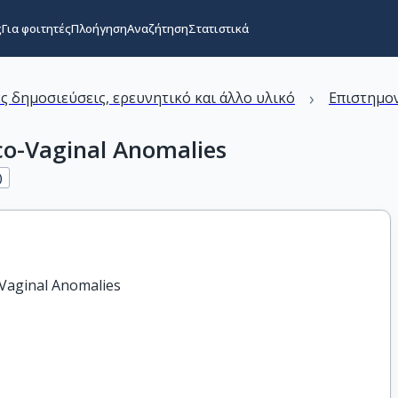
ς
Για φοιτητές
Πλοήγηση
Αναζήτηση
Στατιστικά
›
ς δημοσιεύσεις, ερευνητικό και άλλο υλικό
Επιστημον
co-Vaginal Anomalies
)
-Vaginal Anomalies