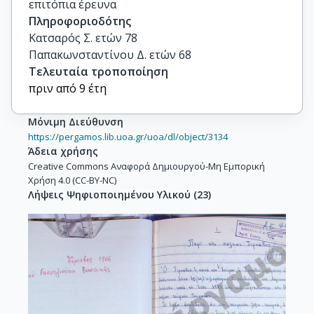
επιτόπια έρευνα
Πληροφοριοδότης
Κατσαρός Σ. ετών 78

Παπακωνσταντίνου Δ. ετών 68
Τελευταία τροποποίηση
πριν από 9 έτη
Μόνιμη Διεύθυνση
https://pergamos.lib.uoa.gr/uoa/dl/object/3134
Άδεια χρήσης
Creative Commons Αναφορά Δημιουργού-Μη Εμπορική
Χρήση 4.0 (CC-BY-NC)
Λήψεις Ψηφιοποιημένου Υλικού
(
23
)