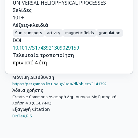
UNIVERSAL HELIOPHYSICAL PROCESSES
Σελίδες
101+
Λέξεις-κλειδιά
Sun: sunspots
activity
magnetic fields
granulation
DOI
10.1017/S1743921309029159
Τελευταία τροποποίηση
πριν από 4 έτη
Μόνιμη Διεύθυνση
https://pergamos.lib.uoa.gr/uoa/dl/object/3141392
Άδεια χρήσης
Creative Commons Αναφορά Δημιουργού-Μη Εμπορική
Χρήση 4.0 (CC-BY-NC)
Εξαγωγή Citation
BibTeX,
RIS