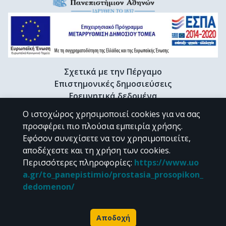
Σχετικά με την Πέργαμο
Επιστημονικές δημοσιεύσεις
Ερευνητικά δεδομένα
Διδακτορικές διατριβές & Γκρίζα βιβλιογραφία
Ο ιστοχώρος χρησιμοποιεί cookies για να σας
Προφίλ Ερευνητή
προσφέρει πιο πλούσια εμπειρία χρήσης.
Εφόσον συνεχίσετε να τον χρησιμοποιείτε,
αποδέχεστε και τη χρήση των cookies.
CC BY-NC 4.0
Περισσότερες πληροφορίες
:
https://www.uo
a.gr/to_panepistimio/prostasia_prosopikon_
Εκτός αν αναφέρεται διαφορετικά, το υλικό της "Περγάμου" διατίθεται
dedomenon/
υπό τους όρους της
CC BY-NC 4.0
άδειας Creative Commons
.
Powered by
Αποδοχή