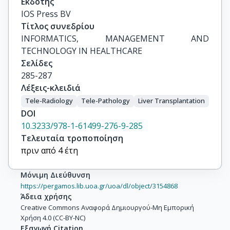
Εκδότης
IOS Press BV
Τίτλος συνεδρίου
INFORMATICS, MANAGEMENT AND 
TECHNOLOGY IN HEALTHCARE
Σελίδες
285-287
Λέξεις-κλειδιά
Tele-Radiology
Tele-Pathology
Liver Transplantation
DOI
10.3233/978-1-61499-276-9-285
Τελευταία τροποποίηση
πριν από 4 έτη
Μόνιμη Διεύθυνση
https://pergamos.lib.uoa.gr/uoa/dl/object/3154868
Άδεια χρήσης
Creative Commons Αναφορά Δημιουργού-Μη Εμπορική
Χρήση 4.0 (CC-BY-NC)
Εξαγωγή Citation