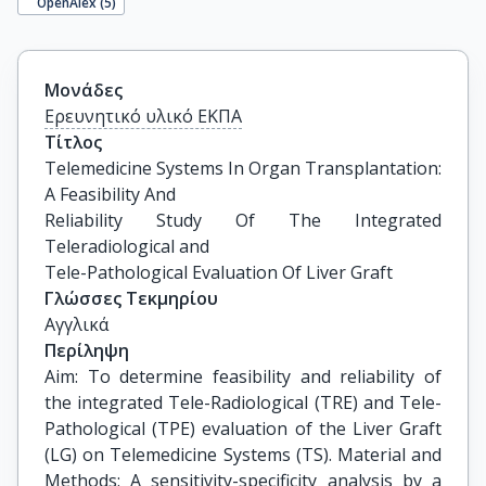
OpenAlex (
5
)
Μονάδες
Ερευνητικό υλικό ΕΚΠΑ
Τίτλος
Telemedicine Systems In Organ Transplantation: 
A Feasibility And

Reliability Study Of The Integrated 
Teleradiological and

Tele-Pathological Evaluation Of Liver Graft
Γλώσσες Τεκμηρίου
Αγγλικά
Περίληψη
Aim: To determine feasibility and reliability of
the integrated Tele-Radiological (TRE) and Tele-
Pathological (TPE) evaluation of the Liver Graft
(LG) on Telemedicine Systems (TS). Material and
Methods: A sensitivity-specificity analysis by a