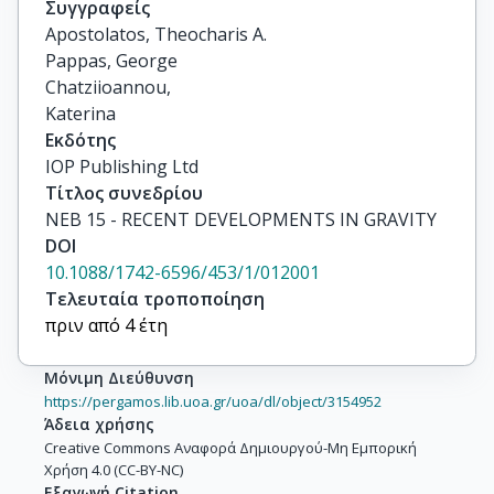
Συγγραφείς
Apostolatos, Theocharis A.

Pappas, George

Chatziioannou,

Katerina
Εκδότης
IOP Publishing Ltd
Τίτλος συνεδρίου
NEB 15 - RECENT DEVELOPMENTS IN GRAVITY
DOI
10.1088/1742-6596/453/1/012001
Τελευταία τροποποίηση
πριν από 4 έτη
Μόνιμη Διεύθυνση
https://pergamos.lib.uoa.gr/uoa/dl/object/3154952
Άδεια χρήσης
Creative Commons Αναφορά Δημιουργού-Μη Εμπορική
Χρήση 4.0 (CC-BY-NC)
Εξαγωγή Citation