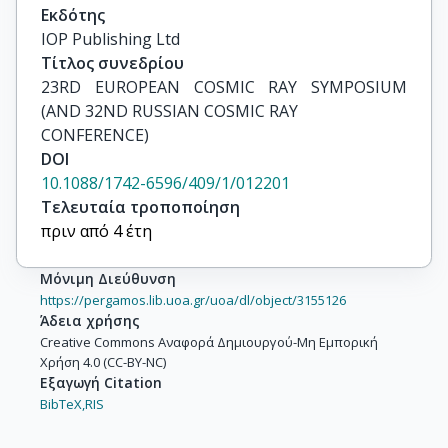
Εκδότης
IOP Publishing Ltd
Τίτλος συνεδρίου
23RD EUROPEAN COSMIC RAY SYMPOSIUM 
(AND 32ND RUSSIAN COSMIC RAY

CONFERENCE)
DOI
10.1088/1742-6596/409/1/012201
Τελευταία τροποποίηση
πριν από 4 έτη
Μόνιμη Διεύθυνση
https://pergamos.lib.uoa.gr/uoa/dl/object/3155126
Άδεια χρήσης
Creative Commons Αναφορά Δημιουργού-Μη Εμπορική
Χρήση 4.0 (CC-BY-NC)
Εξαγωγή Citation
BibTeX,
RIS