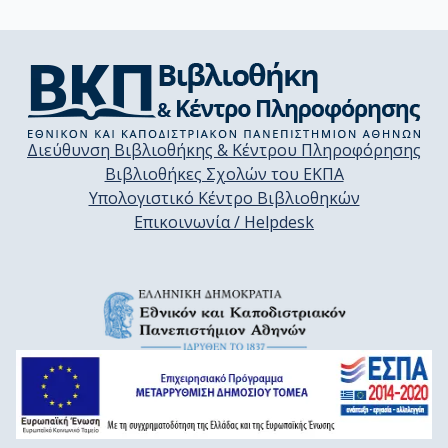
Διεύθυνση Βιβλιοθήκης & Κέντρου Πληροφόρησης
Βιβλιοθήκες Σχολών του ΕΚΠΑ
Υπολογιστικό Κέντρο Βιβλιοθηκών
Επικοινωνία / Helpdesk