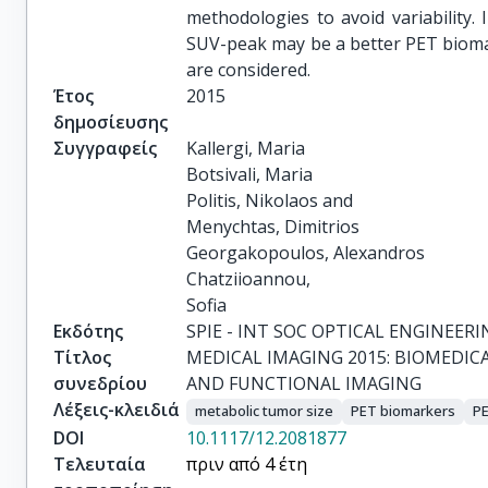
methodologies to avoid variability.
SUV-peak may be a better PET bio
are considered.
Έτος
2015
δημοσίευσης
Συγγραφείς
Kallergi, Maria

Botsivali, Maria

Politis, Nikolaos and

Menychtas, Dimitrios

Georgakopoulos, Alexandros

Chatziioannou,

Sofia
Εκδότης
SPIE - INT SOC OPTICAL ENGINEERI
Τίτλος
MEDICAL IMAGING 2015: BIOMEDIC
συνεδρίου
AND FUNCTIONAL IMAGING
Λέξεις-κλειδιά
metabolic tumor size
PET biomarkers
PE
DOI
10.1117/12.2081877
Τελευταία
πριν από 4 έτη