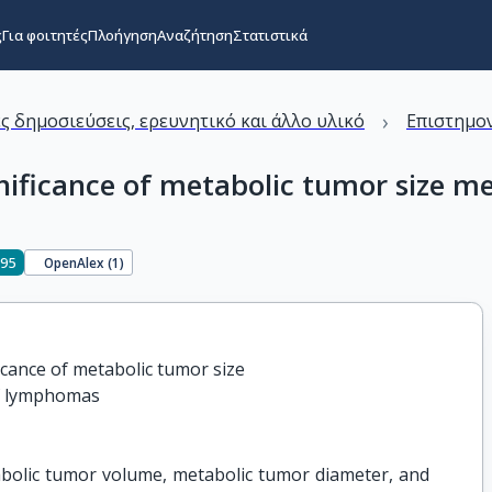
ς
Για φοιτητές
Πλοήγηση
Αναζήτηση
Στατιστικά
›
ς δημοσιεύσεις, ερευνητικό και άλλο υλικό
Επιστημον
ignificance of metabolic tumor size 
195
OpenAlex (
1
)
icance of metabolic tumor size

f lymphomas
abolic tumor volume, metabolic tumor diameter, and