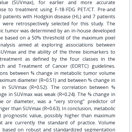
lue (SUVmax), for earlier and more accurate
onse to treatment using F-18-FDG PET/CT. Pre-and
 patients with Hodgkin disease (HL) and 7 patients
ere retrospectively selected for this study. The
ic tumor was determined by an in-house developed
que based on a 50% threshold of the maximum pixel
 analysis aimed at exploring associations between
UVmax and the ability of the three biomarkers to
 treatment as defined by the four classes in the
ch and Treatment of Cancer (EORTC) guidelines.
tions between % change in metabolic tumor volume
aximum diameter (R=0.51) and between % change in
n SUVmax (R=0.52). The correlation between %
ge in SUVmax was weak (R=0.24). The % change in
me or diameter, was a “very strong” predictor of
nger than SUVmax (R=0.63). In conclusion, metabolic
 prognostic value, possibly higher than maximum
 are currently the standard of practice. Volume
 based on robust and standardized segmentation