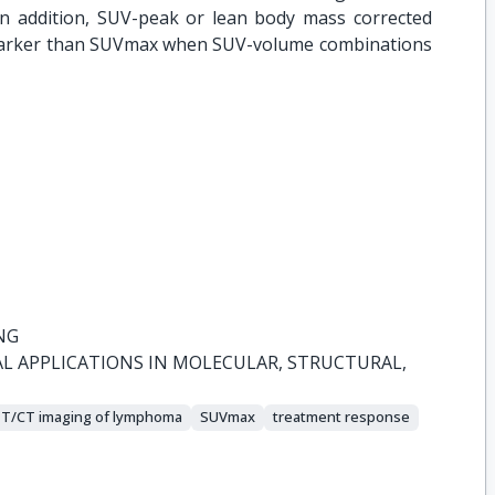
 In addition, SUV-peak or lean body mass corrected
marker than SUVmax when SUV-volume combinations
NG
AL APPLICATIONS IN MOLECULAR, STRUCTURAL,

T/CT imaging of lymphoma
SUVmax
treatment response