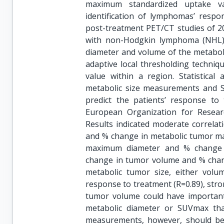
maximum standardized uptake va
identification of lymphomas’ resp
post-treatment PET/CT studies of 20
with non-Hodgkin lymphoma (NHL) w
diameter and volume of the metabol
adaptive local thresholding techni
value within a region. Statistical
metabolic size measurements and S
predict the patients’ response to
European Organization for Resear
Results indicated moderate correla
and % change in metabolic tumor m
maximum diameter and % change i
change in tumor volume and % chan
metabolic tumor size, either volu
response to treatment (R=0.89), stro
tumor volume could have important
metabolic diameter or SUVmax that
measurements, however, should be