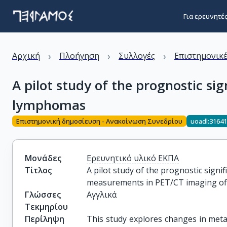
Για ερευνητέ
›
›
›
Αρχική
Πλοήγηση
Συλλογές
Επιστημονικέ
A pilot study of the prognostic s
lymphomas
Επιστημονική δημοσίευση - Ανακοίνωση Συνεδρίου
uoadl:3164
Μονάδες
Ερευνητικό υλικό ΕΚΠΑ
Τίτλος
A pilot study of the prognostic signif
measurements in PET/CT imaging o
Γλώσσες
Αγγλικά
Τεκμηρίου
Περίληψη
This study explores changes in met