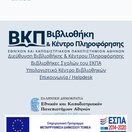
Διεύθυνση Βιβλιοθήκης & Κέντρου Πληροφόρησης
Βιβλιοθήκες Σχολών του ΕΚΠΑ
Υπολογιστικό Κέντρο Βιβλιοθηκών
Επικοινωνία / Helpdesk