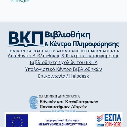
BibTeX,
RIS
Διεύθυνση Βιβλιοθήκης & Κέντρου Πληροφόρησης
Βιβλιοθήκες Σχολών του ΕΚΠΑ
Υπολογιστικό Κέντρο Βιβλιοθηκών
Επικοινωνία / Helpdesk