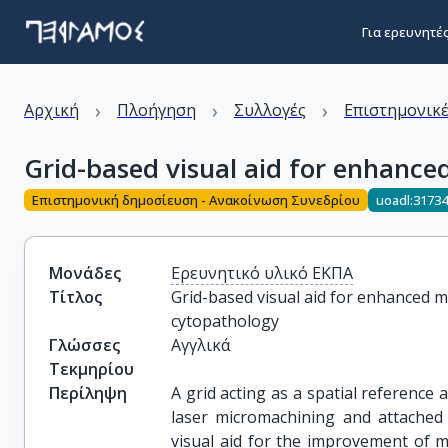
Για ερευνητέ
›
›
›
Αρχική
Πλοήγηση
Συλλογές
Επιστημονικέ
Grid-based visual aid for enhance
Επιστημονική δημοσίευση - Ανακοίνωση Συνεδρίου
uoadl:3173
Μονάδες
Ερευνητικό υλικό ΕΚΠΑ
Τίτλος
Grid-based visual aid for enhanced m
cytopathology
Γλώσσες
Αγγλικά
Τεκμηρίου
Περίληψη
A grid acting as a spatial reference a
laser micromachining and attached 
visual aid for the improvement of m