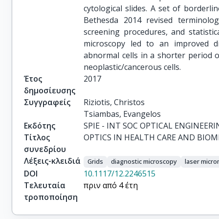
cytological slides. A set of borderl
Bethesda 2014 revised terminolo
screening procedures, and statisti
microscopy led to an improved d
abnormal cells in a shorter period 
neoplastic/cancerous cells.
Έτος
2017
δημοσίευσης
Συγγραφείς
Riziotis, Christos

Tsiambas, Evangelos
Εκδότης
SPIE - INT SOC OPTICAL ENGINEERI
Τίτλος
OPTICS IN HEALTH CARE AND BIOME
συνεδρίου
Λέξεις-κλειδιά
Grids
diagnostic microscopy
laser micr
DOI
10.1117/12.2246515
Τελευταία
πριν από 4 έτη
τροποποίηση