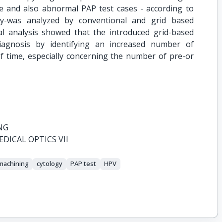
ine and also abnormal PAP test cases - according to
gy-was analyzed by conventional and grid based
cal analysis showed that the introduced grid-based
iagnosis by identifying an increased number of
of time, especially concerning the number of pre-or
NG
DICAL OPTICS VII
omachining
cytology
PAP test
HPV