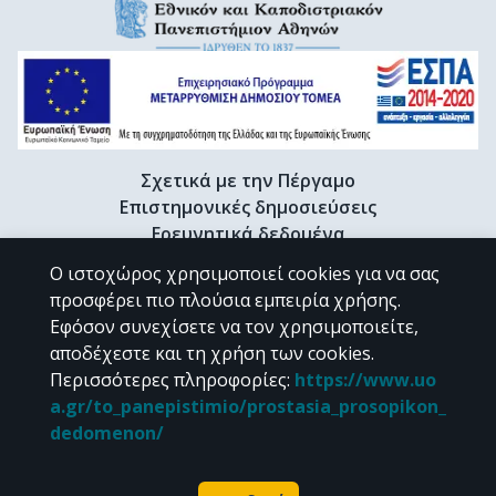
Σχετικά με την Πέργαμο
Επιστημονικές δημοσιεύσεις
Ερευνητικά δεδομένα
Διδακτορικές διατριβές & Γκρίζα βιβλιογραφία
Ο ιστοχώρος χρησιμοποιεί cookies για να σας
Προφίλ Ερευνητή
προσφέρει πιο πλούσια εμπειρία χρήσης.
Εφόσον συνεχίσετε να τον χρησιμοποιείτε,
αποδέχεστε και τη χρήση των cookies.
CC BY-NC 4.0
Περισσότερες πληροφορίες
:
https://www.uo
a.gr/to_panepistimio/prostasia_prosopikon_
Εκτός αν αναφέρεται διαφορετικά, το υλικό της "Περγάμου" διατίθεται
dedomenon/
υπό τους όρους της
CC BY-NC 4.0
άδειας Creative Commons
.
Powered by