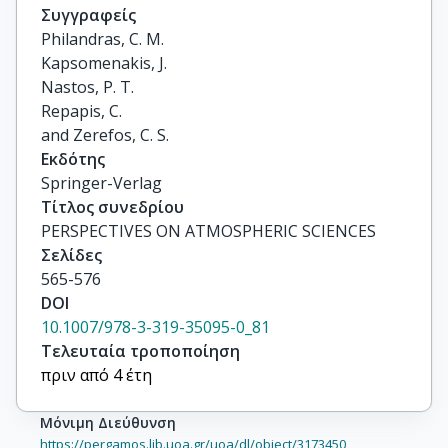
Συγγραφείς
Philandras, C. M.

Kapsomenakis, J.

Nastos, P. T.

Repapis, C.

and Zerefos, C. S.
Εκδότης
Springer-Verlag
Τίτλος συνεδρίου
PERSPECTIVES ON ATMOSPHERIC SCIENCES
Σελίδες
565-576
DOI
10.1007/978-3-319-35095-0_81
Τελευταία τροποποίηση
πριν από 4 έτη
Μόνιμη Διεύθυνση
https://pergamos.lib.uoa.gr/uoa/dl/object/3173450