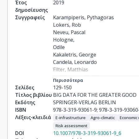
Έτος
2019
δημοσίευσης
Συγγραφείς
Karampiperis, Pythagoras

Lokers, Rob

Neveu, Pascal

Hologne,

Odile

Kakaletris, George

Candela, Leonardo

Filter, Matthias

and Manouselis, Nikos

Περισσότερα
Stavrakaki, Maritina

Σελίδες
129-150
Zervas, Panagiotis
Τίτλος βιβλίου
BIG DATA FOR THE GREATER GOOD
Εκδότης
SPRINGER-VERLAG BERLIN
ISBN
978-3-319-93061-9; 978-3-319-93060
Λέξεις-κλειδιά
E-infrastructure
Agro-climatic
Economic 
Risk assessment
DOI
10.1007/978-3-319-93061-9_6