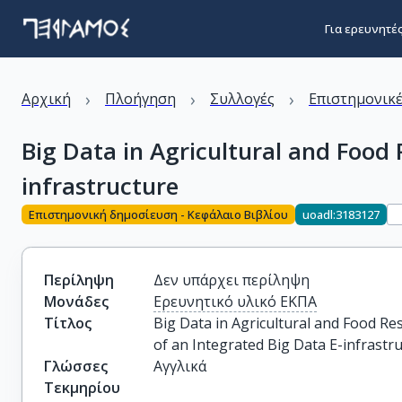
Για ερευνητέ
›
›
›
Αρχική
Πλοήγηση
Συλλογές
Επιστημονικέ
Big Data in Agricultural and Food
infrastructure
Επιστημονική δημοσίευση - Κεφάλαιο Βιβλίου
uoadl:3183127
Περίληψη
Δεν υπάρχει περίληψη
Μονάδες
Ερευνητικό υλικό ΕΚΠΑ
Τίτλος
Big Data in Agricultural and Food Re
of an Integrated Big Data E-infrastr
Γλώσσες
Αγγλικά
Τεκμηρίου