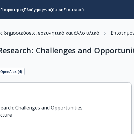
ς
Για φοιτητές
Πλοήγηση
Αναζήτηση
Στατιστικά
›
ς δημοσιεύσεις, ερευνητικό και άλλο υλικό
Επιστημον
 Research: Challenges and Opportunit
OpenAlex (
4
)
search: Challenges and Opportunities

ucture