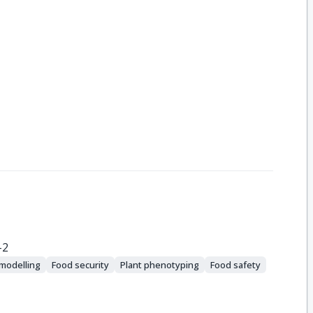
-2
modelling
Food security
Plant phenotyping
Food safety