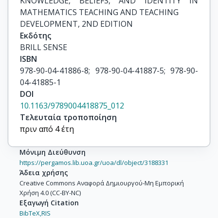
KNOWLEDGE, BELIEFS, AND IDENTITY IN 
MATHEMATICS TEACHING AND TEACHING

DEVELOPMENT, 2ND EDITION
Εκδότης
BRILL SENSE
ISBN
978-90-04-41886-8; 978-90-04-41887-5; 978-90-
04-41885-1
DOI
10.1163/9789004418875_012
Τελευταία τροποποίηση
πριν από 4 έτη
Μόνιμη Διεύθυνση
https://pergamos.lib.uoa.gr/uoa/dl/object/3188331
Άδεια χρήσης
Creative Commons Αναφορά Δημιουργού-Μη Εμπορική
Χρήση 4.0 (CC-BY-NC)
Εξαγωγή Citation
BibTeX,
RIS