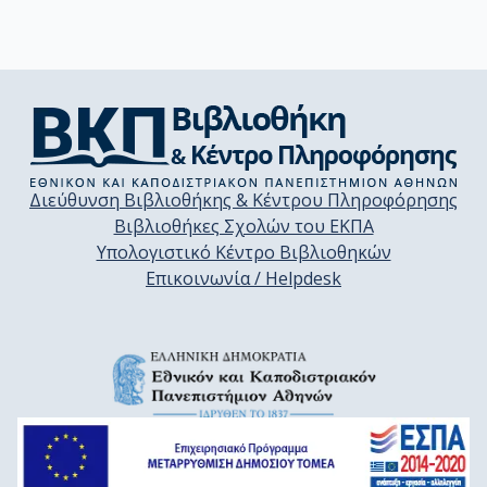
Διεύθυνση Βιβλιοθήκης & Κέντρου Πληροφόρησης
Βιβλιοθήκες Σχολών του ΕΚΠΑ
Υπολογιστικό Κέντρο Βιβλιοθηκών
Επικοινωνία / Helpdesk