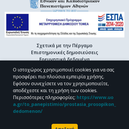
Σχετικά με την Πέργαμο
Επιστημονικές δημοσιεύσεις
Ερευνητικά δεδομένα
Διδακτορικές διατριβές & Γκρίζα βιβλιογραφία
Ο ιστοχώρος χρησιμοποιεί cookies για να σας
Προφίλ Ερευνητή
προσφέρει πιο πλούσια εμπειρία χρήσης.
Εφόσον συνεχίσετε να τον χρησιμοποιείτε,
αποδέχεστε και τη χρήση των cookies.
CC BY-NC 4.0
Περισσότερες πληροφορίες
:
https://www.uo
a.gr/to_panepistimio/prostasia_prosopikon_
Εκτός αν αναφέρεται διαφορετικά, το υλικό της "Περγάμου" διατίθεται
dedomenon/
υπό τους όρους της
CC BY-NC 4.0
άδειας Creative Commons
.
Powered by
Αποδοχή