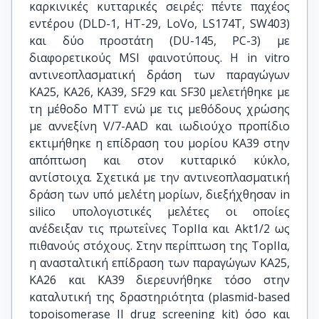
καρκινικές κυτταρικές σειρές: πέντε παχέος
εντέρου (DLD-1, HT-29, LoVo, LS174T, SW403)
και δύο προστάτη (DU-145, PC-3) με
διαφορετικούς MSI φαινοτύπους. Η in vitro
αντινεοπλασματική δράση των παραγώγων
ΚΑ25, ΚΑ26, ΚΑ39, SF29 και SF30 μελετήθηκε με
τη μέθοδο MTT ενώ με τις μεθόδους χρώσης
με αννεξίνη V/7-AAD και ιωδιούχο προπίδιο
εκτιμήθηκε η επίδραση του μορίου ΚΑ39 στην
απόπτωση και στον κυτταρικό κύκλο,
αντίστοιχα. Σχετικά με την αντινεοπλασματική
δράση των υπό μελέτη μορίων, διεξήχθησαν in
silico υπολογιστικές μελέτες οι οποίες
ανέδειξαν τις πρωτεΐνες TopIIα και Akt1/2 ως
πιθανούς στόχους. Στην περίπτωση της TopIIα,
η ανασταλτική επίδραση των παραγώγων ΚΑ25,
ΚΑ26 και ΚΑ39 διερευνήθηκε τόσο στην
καταλυτική της δραστηριότητα (plasmid-based
topoisomerase II drug screening kit) όσο και