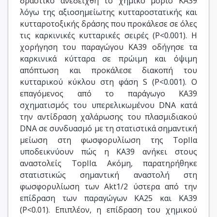
δραστικό ανεδείχθη το χημικό μόριο ΚΑ39
λόγω της αξιοσημείωτης κυτταροστατικής και
κυτταροτοξικής δράσης που προκάλεσε σε όλες
τις καρκινικές κυτταρικές σειρές (P<0.001). Η
χορήγηση του παραγώγου ΚΑ39 οδήγησε τα
καρκινικά κύτταρα σε πρώιμη και όψιμη
απόπτωση και προκάλεσε διακοπή του
κυτταρικού κύκλου στη φάση S (P<0.001). Ο
επαγόμενος από το παράγωγο ΚΑ39
σχηματισμός του υπερελικωμένου DNA κατά
την αντίδραση χαλάρωσης του πλασμιδιακού
DNA σε συνδυασμό με τη στατιστικά σημαντική
μείωση στη φωσφορυλίωση της TopIIα
υποδεικνύουν πώς η ΚΑ39 ανήκει στους
αναστολείς TopIIα. Ακόμη, παρατηρήθηκε
στατιστικώς σημαντική αναστολή στη
φωσφορυλίωση των Akt1/2 ύστερα από την
επίδραση των παραγώγων ΚΑ25 και ΚΑ39
(P<0.01). Επιπλέον, η επίδραση του χημικού