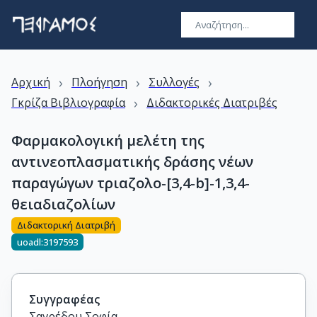
›
›
›
Αρχική
Πλοήγηση
Συλλογές
›
Γκρίζα Βιβλιογραφία
Διδακτορικές Διατριβές
Φαρμακολογική μελέτη της
αντινεοπλασματικής δράσης νέων
παραγώγων τριαζολο-[3,4-b]-1,3,4-
θειαδιαζολίων
Διδακτορική Διατριβή
uoadl:3197593
Συγγραφέας
Σαγρέδου Σοφία