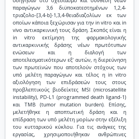
οδήγησαν στο σχεδιασμό και σύνθεση νέων
παραγώγων 3,6 διϋποκατεστημένων 1,2,4-
τριαζολο-[3,4-b]-1,3,4-θειαδιαζολίων εκ των
οποίων κάποια ξεχώρισαν για την in vitro και in
vivo αντικαρκινική τους δράση. Σκοπός είναι η
in vitro εκτίμηση της φαρμακολογικής
αντικαρκινικής δράσης νέων πρωτότυπων
ενώσεων και η διαλογή των
αποτελεσματικότερων εξ’ αυτών, η διερεύνηση
των πρωτεϊνών που αποτελούν στόχους των
υπό μελέτη παραγώγων και τέλος η in vitro
αξιολόγηση των επιδράσεών τους στους
προβλεπτικούς βιοδείκτες MSI (microsatellite
instability), PD-L1 (programmed death ligand-1)
και TMB (tumor mutation burden). Επίσης,
μελετήθηκε η αποπτωτική δράση και η
επίδραση των υπό μελέτη μορίων στην εξέλιξη
του κυτταρικού κύκλου. Για τις ανάγκες της
εργασίας, χρησιμοποιήθηκαν ανθρώπινες