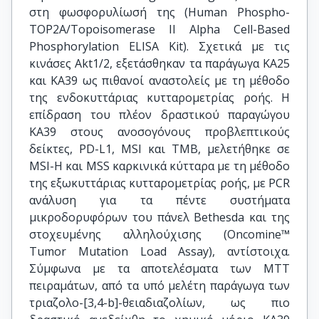
στη φωσφορυλίωσή της (Human Phospho-
TOP2A/Topoisomerase II Alpha Cell-Based
Phosphorylation ELISA Kit). Σχετικά με τις
κινάσες Akt1/2, εξετάσθηκαν τα παράγωγα ΚΑ25
και ΚΑ39 ως πιθανοί αναστολείς με τη μέθοδο
της ενδοκυττάριας κυτταρομετρίας ροής. Η
επίδραση του πλέον δραστικού παραγώγου
ΚΑ39 στους ανοσογόνους προβλεπτικούς
δείκτες, PD-L1, MSI και TMB, μελετήθηκε σε
MSI-H και MSS καρκινικά κύτταρα με τη μέθοδο
της εξωκυττάριας κυτταρομετρίας ροής, με PCR
ανάλυση για τα πέντε συστήματα
μικροδορυφόρων του πάνελ Bethesda και της
στοχευμένης αλληλούχισης (Oncomine™
Tumor Mutation Load Assay), αντίστοιχα.
Σύμφωνα με τα αποτελέσματα των MTT
πειραμάτων, από τα υπό μελέτη παράγωγα των
τριαζολο-[3,4-b]-θειαδιαζολίων, ως πιο