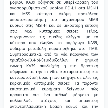
μορίου ΚΑ39 οδήγησε σε υπερέκφραση του
ανοσορρυθμιστικού μορίου PD-L1 στα MSI-H
και MSS κύτταρα. Ακόμη, προκάλεσε
αποσταθεροποίηση του μηχανισμού MMR
κυρίως στις MSI-H και σε μικρότερη έκταση
στις MSS κυτταρικές σειρές. Τέλος,
συγκρίνοντας τις ομάδες ελέγχου με τα
κύτταρα που έλαβαν το παράγωγο ΚΑ39,
ουδεμία μεταβολή παρατηρήθηκε στο TMB.
Συμπερασματικά, από τα νέα παράγωγα των
τριαζολο-[3,4-b]-θειαδιαζολίων, η χημική
ένωση ΚΑ39 απεδείχθη η πιο δραστική
σύμφωνα με την in vitro κυτταροστατική και
κυτταροτοξική δράση που επήγαγε σε όλες τις
καρκινικές κυτταρικές σειρές. Τα παρόντα
επιστημονικά ευρήματα δείχνουν πώς
πρόκειται για ένα πιθανό φάρμακο με
πολλαπλούς στόχους και σημαντική
αντινεοπλασματική δράση καθώς και την