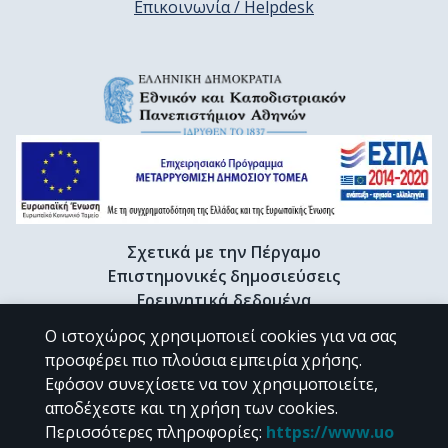
Επικοινωνία / Helpdesk
Σχετικά με την Πέργαμο
Επιστημονικές δημοσιεύσεις
Ερευνητικά δεδομένα
Διδακτορικές διατριβές & Γκρίζα βιβλιογραφία
Ο ιστοχώρος χρησιμοποιεί cookies για να σας
Προφίλ Ερευνητή
προσφέρει πιο πλούσια εμπειρία χρήσης.
Εφόσον συνεχίσετε να τον χρησιμοποιείτε,
αποδέχεστε και τη χρήση των cookies.
CC BY-NC 4.0
Περισσότερες πληροφορίες
:
https://www.uo