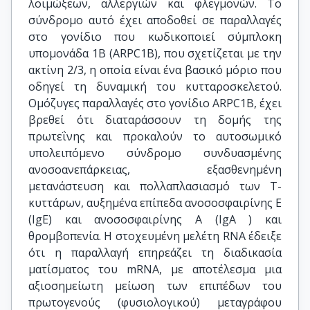
λοιμώξεων, αλλεργιών και φλεγμονών. Το
σύνδρομο αυτό έχει αποδοθεί σε παραλλαγές
στο γονίδιο που κωδικοποιεί σύμπλοκη
υπομονάδα 1B (ARPC1B), που σχετίζεται με την
ακτίνη 2/3, η οποία είναι ένα βασικό μόριο που
οδηγεί τη δυναμική του κυτταροσκελετού.
Ομόζυγες παραλλαγές στο γονίδιο ARPC1B, έχει
βρεθεί ότι διαταράσσουν τη δομής της
πρωτεΐνης και προκαλούν το αυτοσωμικό
υπολειπόμενο σύνδρομο συνδυασμένης
ανοσοανεπάρκειας, εξασθενημένη
μετανάστευση και πολλαπλασιασμό των Τ-
κυττάρων, αυξημένα επίπεδα ανοσοσφαιρίνης Ε
(IgE) και ανοσοσφαιρίνης Α (IgA ) και
θρομβοπενία. Η στοχευμένη μελέτη RNA έδειξε
ότι η παραλλαγή επηρεάζει τη διαδικασία
ματίσματος του mRNA, με αποτέλεσμα μια
αξιοσημείωτη μείωση των επιπέδων του
πρωτογενούς (φυσιολογικού) μεταγράφου