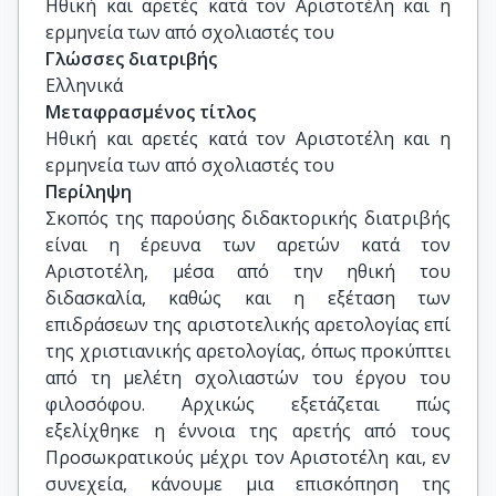
Ηθική και αρετές κατά τον Αριστοτέλη και η 
Γ. Στείρης, Αναπληρωτής Καθηγητής, 
ερμηνεία των από σχολιαστές του
Φιλοσοφία των Μέσων Χρόνων και της 
Γλώσσες διατριβής
Αναγέννησης στη Δύση, Τμήμα Φιλοσοφίας, 
Ελληνικά
Εθνικό και Καποδιστριακό Πανεπιστήμιο 
Μεταφρασμένος τίτλος
Αθηνών

Ηθική και αρετές κατά τον Αριστοτέλη και η 
Ε. Περδικούρη, Επίκουρη Καθηγήτρια, 
ερμηνεία των από σχολιαστές του
Πανεπιστήμιο Πατρών

Περίληψη
Σ. Σταυριανέας, Επίκουρος Καθηγητής, 
Σκοπός της παρούσης διδακτορικής διατριβής
Πανεπιστήμιο Πατρών
είναι η έρευνα των αρετών κατά τον
Αριστοτέλη, μέσα από την ηθική του
διδασκαλία, καθώς και η εξέταση των
επιδράσεων της αριστοτελικής αρετολογίας επί
της χριστιανικής αρετολογίας, όπως προκύπτει
από τη μελέτη σχολιαστών του έργου του
φιλοσόφου. Αρχικώς εξετάζεται πώς
εξελίχθηκε η έννοια της αρετής από τους
Προσωκρατικούς μέχρι τον Αριστοτέλη και, εν
συνεχεία, κάνουμε μια επισκόπηση της