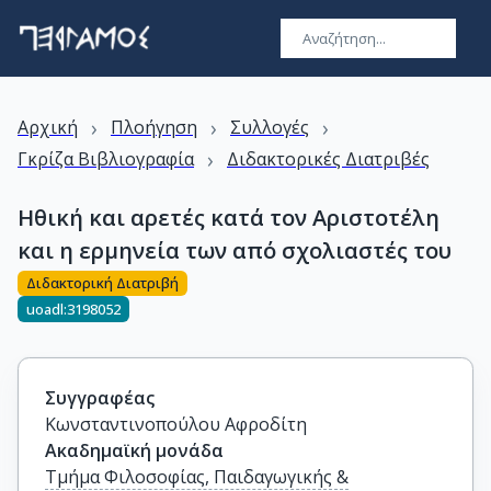
›
›
›
Αρχική
Πλοήγηση
Συλλογές
›
Γκρίζα Βιβλιογραφία
Διδακτορικές Διατριβές
Ηθική και αρετές κατά τον Αριστοτέλη
και η ερμηνεία των από σχολιαστές του
Διδακτορική Διατριβή
uoadl:3198052
Συγγραφέας
Κωνσταντινοπούλου Αφροδίτη
Ακαδημαϊκή μονάδα
Τμήμα Φιλοσοφίας, Παιδαγωγικής &