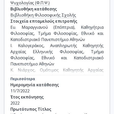
Ψυχολογίας (Φ.Π.Ψ.)
Βιβλιοθήκη κατάθεσης
Βιβλιοθήκη Φιλοσοφικής Σχολής
Στοιχεία επταμελούς επιτροπής
Ευ. Μαραγγιανού (Επόπτρια), Καθηγήτρια 
Φιλοσοφίας, Tμήμα Φιλοσοφίας, Εθνικό και 
Καποδιστριακό Πανεπιστήμιο Αθηνών

Ι. Καλογεράκος, Αναπληρωτής Καθηγητής 
Αρχαίας Ελληνικής Φιλοσοφίας, Tμήμα 
Φιλοσοφίας, Εθνικό και Καποδιστριακό 
Πανεπιστήμιο Αθηνών

Κ. Νιάρχος, Oμότιμος Καθηγητής Αρχαίας 
Ελληνικής Φιλοσοφίας, Tμήμα Φιλοσοφίας, 
Περισσότερα
Εθνικό και Καποδιστριακό Πανεπιστήμιο 
Ημερομηνία κατάθεσης
Αθηνών

11/7/2022
Γ. Αραμπατζής, Αναπληρωτής Καθηγητής 
Έτος εκπόνησης
Βυζαντινής Φιλοσοφίας, Tμήμα Φιλοσοφίας, 
2022
Εθνικό και Καποδιστριακό Πανεπιστήμιο 
Πρωτότυπος Τίτλος
Αθηνών
