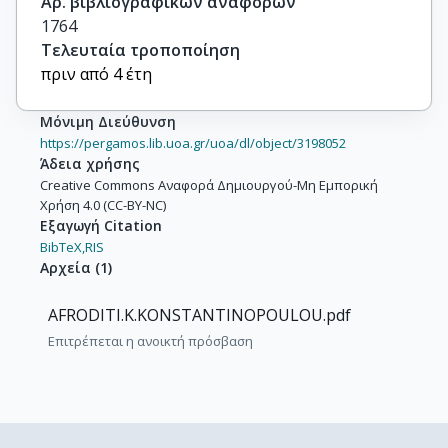
Αρ. βιβλιογραφικών αναφορών
1764
Τελευταία τροποποίηση
πριν από 4 έτη
Μόνιμη Διεύθυνση
https://pergamos.lib.uoa.gr/uoa/dl/object/3198052
Άδεια χρήσης
Creative Commons Αναφορά Δημιουργού-Μη Εμπορική
Χρήση 4.0 (CC-BY-NC)
Εξαγωγή Citation
BibTeX,
RIS
Αρχεία
(
1
)
AFRODITI.K.KONSTANTINOPOULOU.pdf
Επιτρέπεται η ανοικτή πρόσβαση