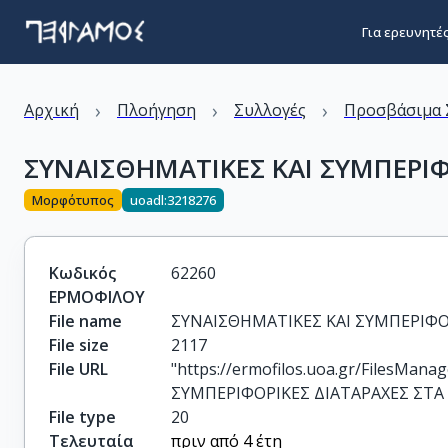
Για ερευνητέ
›
›
›
Αρχική
Πλοήγηση
Συλλογές
Προσβάσιμα 
ΣΥΝΑΙΣΘΗΜΑΤΙΚΕΣ ΚΑΙ ΣΥΜΠΕΡΙΦΟ
Μορφότυπος
uoadl:3218276
Κωδικός
62260
ΕΡΜΟΦΙΛΟΥ
File name
ΣΥΝΑΙΣΘΗΜΑΤΙΚΕΣ ΚΑΙ ΣΥΜΠΕΡΙΦΟΡ
File size
2117
File URL
"https://ermofilos.uoa.gr/FilesM
ΣΥΜΠΕΡΙΦΟΡΙΚΕΣ ΔΙΑΤΑΡΑΧΕΣ ΣΤΑ Π
File type
20
Τελευταία
πριν από 4 έτη