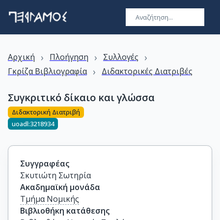
›
›
›
Αρχική
Πλοήγηση
Συλλογές
›
Γκρίζα Βιβλιογραφία
Διδακτορικές Διατριβές
Συγκριτικό δίκαιο και γλώσσα
Διδακτορική Διατριβή
uoadl:3218934
Συγγραφέας
Σκυτιώτη Σωτηρία
Ακαδημαϊκή μονάδα
Τμήμα Νομικής
Βιβλιοθήκη κατάθεσης