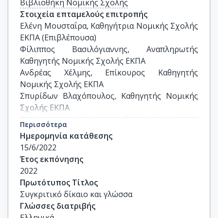
Βιβλιοθήκη Νομικής Σχολής
Στοιχεία επταμελούς επιτροπής
Ελένη Μουσταΐρα, Καθηγήτρια Νομικής Σχολής 
ΕΚΠΑ (Επιβλέπουσα)

Φίλιππος Βασιλόγιαννης, Αναπληρωτής 
Καθηγητής Νομικής Σχολής ΕΚΠΑ 

Ανδρέας Χέλμης, Επίκουρος Καθηγητής 
Νομικής Σχολής ΕΚΠΑ

Σπυρίδων Βλαχόπουλος, Καθηγητής Νομικής 
Σχολής ΕΚΠΑ

Δημήτριος Καλτσώνης, Καθηγητής Τμήματος 
Περισσότερα
Κοινωνικής Πολιτικής Παντείου 
Ημερομηνία κατάθεσης
Πανεπιστημίου

15/6/2022
Ρεβέκκα-Εμμανουέλα Παπαδοπούλου, 
Έτος εκπόνησης
Αναπληρώτρια Καθηγήτρια Νομικής Σχολής 
2022
ΕΚΠΑ

Πρωτότυπος Τίτλος
'Αννα-Μαρία Κώνστα, Επίκουρη Καθηγήτρια 
Συγκριτικό δίκαιο και γλώσσα
Νομικής Σχολής ΑΠΘ
Γλώσσες διατριβής
Ελληνικά