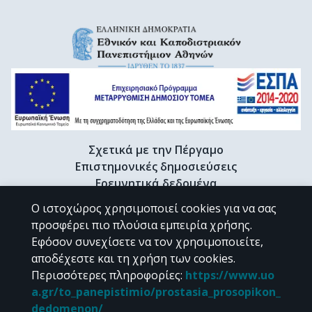
Σχετικά με την Πέργαμο
Επιστημονικές δημοσιεύσεις
Ερευνητικά δεδομένα
Διδακτορικές διατριβές & Γκρίζα βιβλιογραφία
Ο ιστοχώρος χρησιμοποιεί cookies για να σας
Προφίλ Ερευνητή
προσφέρει πιο πλούσια εμπειρία χρήσης.
Εφόσον συνεχίσετε να τον χρησιμοποιείτε,
αποδέχεστε και τη χρήση των cookies.
CC BY-NC 4.0
Περισσότερες πληροφορίες
:
https://www.uo
a.gr/to_panepistimio/prostasia_prosopikon_
Εκτός αν αναφέρεται διαφορετικά, το υλικό της "Περγάμου" διατίθεται
dedomenon/