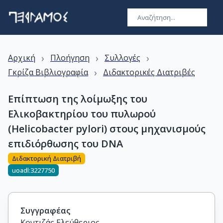
›
›
›
Αρχική
Πλοήγηση
Συλλογές
›
Γκρίζα Βιβλιογραφία
Διδακτορικές Διατριβές
Επίπτωση της λοίμωξης του
Ελικοβακτηρίου του πυλωρού
(Helicobacter pylori) στους μηχανισμούς
επιδιόρθωσης του DNA
Διδακτορική Διατριβή
uoadl:3227750
Συγγραφέας
Κοντιζάς Ελεύθεριος