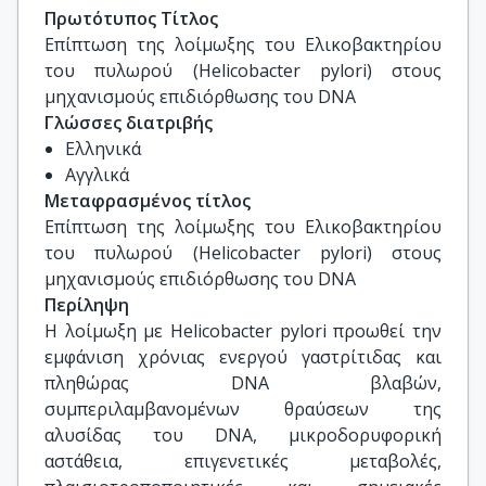
Εργαστήριο Κυτταρικής Ανοσολογίας, Ελληνικό 
Πρωτότυπος Τίτλος
Ινστιτούτο Παστέρ

Επίπτωση της λοίμωξης του Ελικοβακτηρίου 
του πυλωρού (Helicobacter pylori) στους 
Ανδρέας Αγαθαγγελίδης, Επίκουρος Καθηγητής 
μηχανισμούς επιδιόρθωσης του DNA
Γενετικής – Μοριακής Γενετικής 
Γλώσσες διατριβής
Ευκαρυωτικών Οργανισμών, Εθνικό και 
Ελληνικά
Καποδιστριακό Πανεπιστήμιο Αθηνών

Αγγλικά
Μεταφρασμένος τίτλος
Ανδρέας Σκορίλας, Καθηγητής Κλινικής 
Επίπτωση της λοίμωξης του Ελικοβακτηρίου 
Βιοχημείας, Εθνικό και Καποδιστριακό 
του πυλωρού (Helicobacter pylori) στους 
Πανεπιστήμιο Αθηνών

μηχανισμούς επιδιόρθωσης του DNA
Περίληψη
Ιωάννης Τρουγκάκος, Καθηγητής Βιολογίας 
H λοίμωξη με Helicobacter pylori προωθεί την
Ζωικού Κυττάρου και Ηλεκτρονικής 
εμφάνιση χρόνιας ενεργού γαστρίτιδας και
Μικροσκοπίας, Εθνικό και Καποδιστριακό 
πληθώρας DNA βλαβών,
Πανεπιστήμιο Αθηνών
συμπεριλαμβανομένων θραύσεων της
αλυσίδας του DNA, μικροδορυφορική
αστάθεια, επιγενετικές μεταβολές,