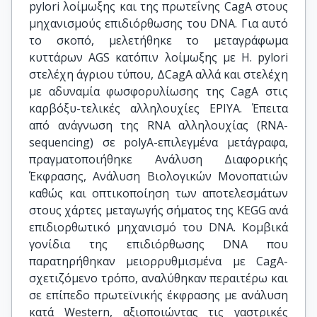
pylori λοίμωξης και της πρωτεΐνης CagA στους
μηχανισμούς επιδιόρθωσης του DNA. Για αυτό
το σκοπό, μελετήθηκε το μεταγράφωμα
κυττάρων AGS κατόπιν λοίμωξης με H. pylori
στελέχη άγριου τύπου, ΔCagA αλλά και στελέχη
με αδυναμία φωσφορυλίωσης της CagA στις
καρβόξυ-τελικές αλληλουχίες EPIYA. Έπειτα
από ανάγνωση της RNA αλληλουχίας (RNA-
sequencing) σε polyA-επιλεγμένα μετάγραφα,
πραγματοποιήθηκε Ανάλυση Διαφορικής
Έκφρασης, Ανάλυση Βιολογικών Μονοπατιών
καθώς και οπτικοποίηση των αποτελεσμάτων
στους χάρτες μεταγωγής σήματος της KEGG ανά
επιδιορθωτικό μηχανισμό του DNA. Κομβικά
γονίδια της επιδιόρθωσης DNA που
παρατηρήθηκαν μειορρυθμισμένα με CagA-
σχετιζόμενο τρόπο, αναλύθηκαν περαιτέρω και
σε επίπεδο πρωτεϊνικής έκφρασης με ανάλυση
κατά Western, αξιοποιώντας τις γαστρικές