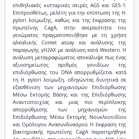
επιθηλιακές κυτταρικές σειρές AGS και GES-1.
Επιπροσθέτως, μελέτη για την επίπτωση της H.
pylori λοίμωξης, καθώς και της έκφρασης της
πρωτεΐνης CagA, στην ακεραιότητα του
γενώματος πραγματοποιήθηκε με τη χρήση
αλκαλικής Comet assay και ανάλυσης της
παραγωγής γH2AX με ανάλυση κατά Western. Η
ανάλυση μεταγραφώματος αποκάλυψε πως ένας
αξιοσημείωτος αριθμός γονιδίων της
επιδιόρθωσης του DNA απορρυθμίζεται κατά
τη H. pylori λοίμωξη, οδηγώντας δυνητικά σε
εξασθένιση των μηχανισμών Επιδιόρθωσης
Μέσω Εκτομής Βάσης και της Επιδιόρθωσης
Αναντιστοιχίας και μιας πιο περίπλοκης
απορρύθμισης των μηχανισμών της
Επιδιόρθωσης Μέσω Εκτομής Νουκλεοτιδίου
και Ομόλογου Ανασυνδυασμού. Η έκφραση της
βακτηριακής πρωτεΐνης CagA παρατηρήθηκε