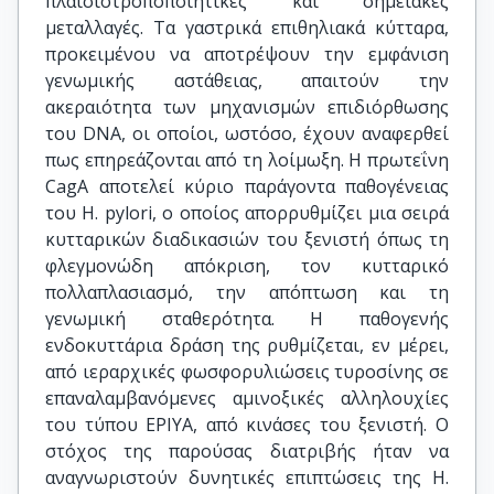
πλαισιοτροποποιητικές και σημειακές
μεταλλαγές. Τα γαστρικά επιθηλιακά κύτταρα,
προκειμένου να αποτρέψουν την εμφάνιση
γενωμικής αστάθειας, απαιτούν την
ακεραιότητα των μηχανισμών επιδιόρθωσης
του DNA, οι οποίοι, ωστόσο, έχουν αναφερθεί
πως επηρεάζονται από τη λοίμωξη. Η πρωτεΐνη
CagA αποτελεί κύριο παράγοντα παθογένειας
του H. pylori, ο οποίος απορρυθμίζει μια σειρά
κυτταρικών διαδικασιών του ξενιστή όπως τη
φλεγμονώδη απόκριση, τον κυτταρικό
πολλαπλασιασμό, την απόπτωση και τη
γενωμική σταθερότητα. Η παθογενής
ενδοκυττάρια δράση της ρυθμίζεται, εν μέρει,
από ιεραρχικές φωσφορυλιώσεις τυροσίνης σε
επαναλαμβανόμενες αμινοξικές αλληλουχίες
του τύπου EPIYA, από κινάσες του ξενιστή. Ο
στόχος της παρούσας διατριβής ήταν να
αναγνωριστούν δυνητικές επιπτώσεις της H.