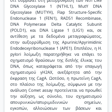
ότι συμβάλει στη μειορρύθμιση των Nth Like
DNA Glycosylase 1 (NTHL1), MutY DNA
Glycosylase (MUTYH), Flap Structure-Specific
Endonuclease 1 (FEN1), RAD51 Recombinase,
DNA Polymerase Delta Catalytic Subunit
(POLD1), και DNA Ligase 1 (LIG1) και, σε
αντίθεση με τα δεδομένα μεταγραφώματος,
στην αυξορρύθμιση της Apurinic/Apyrimidinic
Endodeoxyribonuclease 1 (APE1). Επιπλέον, η H.
pylori λοίμωξη παρατηρήθηκε να επάγει το
σχηματισμό θραύσεων της διπλής έλικας του
DNA, όπως καταγράφεται από την επαγωγή
σχηματισμού γH2AX, ανεξάρτητα από την
έκφραση της CagA. Ωστόσο, η πρωτεΐνη CagA,
στο πλαίσιο της λοίμωξης, σύμφωνα με την
ανάλυση Comet assay προτείνεται να προωθεί
την αύξηση, ως σύνολο, του σχηματισμού
απουρινικών/απυριμιδινικών σημείων,
εγκοπών, αλλοιώσεων των βάσεων και