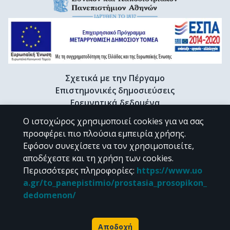
Σχετικά με την Πέργαμο
Επιστημονικές δημοσιεύσεις
Ερευνητικά δεδομένα
Διδακτορικές διατριβές & Γκρίζα βιβλιογραφία
Ο ιστοχώρος χρησιμοποιεί cookies για να σας
Προφίλ Ερευνητή
προσφέρει πιο πλούσια εμπειρία χρήσης.
Εφόσον συνεχίσετε να τον χρησιμοποιείτε,
αποδέχεστε και τη χρήση των cookies.
CC BY-NC 4.0
Περισσότερες πληροφορίες
:
https://www.uo
a.gr/to_panepistimio/prostasia_prosopikon_
Εκτός αν αναφέρεται διαφορετικά, το υλικό της "Περγάμου" διατίθεται
dedomenon/
υπό τους όρους της
CC BY-NC 4.0
άδειας Creative Commons
.
Powered by
Αποδοχή