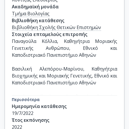
Ακαδημαϊκή μονάδα
Τμήμα Βιολογίας
Βιβλιοθήκη κατάθεσης
Βιβλιοθήκη Σχολής Θετικών Επιστημών
Στοιχεία επταμελούς επιτροπής
Παναγούλα Κόλλια, Καθηγήτρια Μοριακής 
Γενετικής Ανθρώπου, Εθνικό και 
Καποδιστριακό Πανεπιστήμιο Αθηνών

Βασιλική Αλεπόρου-Μαρίνου, Καθηγήτρια 
Βιοχημικής και Μοριακής Γενετικής, Εθνικό και 
Καποδιστριακό Πανεπιστήμιο Αθηνών

Διονύσιος Σγούρας, Διευθυντής Ερευνών, 
Περισσότερα
Εργαστήριο Ιατρικής Μικροβιολογίας, 
Ημερομηνία κατάθεσης
Ελληνικό Ινστιτούτο Παστέρ

19/7/2022
Έτος εκπόνησης
Ευδοκία Καραγκούνη, Διευθύντρια Ερευνών, 
2022