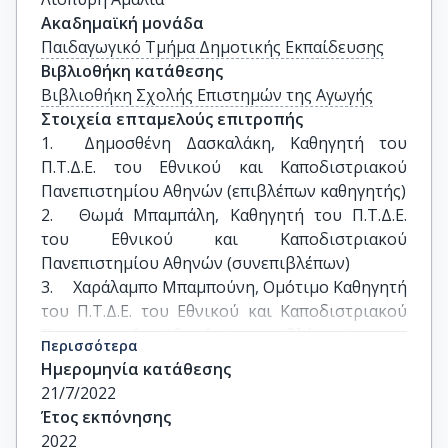
Ακαδημαϊκή μονάδα
Παιδαγωγικό Τμήμα Δημοτικής Εκπαίδευσης
Βιβλιοθήκη κατάθεσης
Βιβλιοθήκη Σχολής Επιστημών της Αγωγής
Στοιχεία επταμελούς επιτροπής
1.	Δημοσθένη Δασκαλάκη, Καθηγητή του 
Π.Τ.Δ.Ε. του Εθνικού και Καποδιστριακού 
Πανεπιστημίου Αθηνών (επιβλέπων καθηγητής)

2.	Θωμά Μπαμπάλη, Καθηγητή του Π.Τ.Δ.Ε. 
του Εθνικού και Καποδιστριακού 
Πανεπιστημίου Αθηνών (συνεπιβλέπων) 

3.	Χαράλαμπο Μπαμπούνη, Ομότιμο Καθηγητή 
του Π.Τ.Δ.Ε. του Εθνικού και Καποδιστριακού 
Πανεπιστημίου Αθηνών (συνεπιβλέπων)

Περισσότερα
4.	 Καθηγητή Παντίου πανεπιστημίου  κ. 
Ημερομηνία κατάθεσης
Ανδρέα Λύτρα 

21/7/2022
5.	Καθηγητή πανεπιστημίου Αιγαίου κ. 
Έτος εκπόνησης
Γεώργιο Τσομπάνογλου

2022