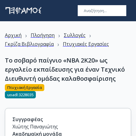
›
›
›
Αρχική
Πλοήγηση
Συλλογές
›
Γκρίζα Βιβλιογραφία
Πτυχιακές Εργασίες
Το σοβαρό παίγνιο «NBA 2K20» ως
εργαλείο εκπαίδευσης για έναν Τεχνικό
Διευθυντή ομάδας καλαθοσφαίρισης
Πτυχιακή Εργασία
uoadl:3228035
Συγγραφέας
Χιώτης Παναγιώτης
Ακαδημαϊκή μονάδα