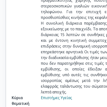
πραγματικότητας χαμηλής ποιότη
στερεοσκοπικών γυαλιών εικονικ
τηλεφώνου. Για την επιτυχή ε
προσθιοπίσθιες κινήσεις της κεφαλή
Η συνολική διάρκεια παρέμβασης
εξοικείωσης με το παιχνίδι. Τα απο
διάρκειας 15 λεπτών σε συνθήκες 
και με έντονη κινητική συμμετοχ
επιδράσεις στην δυναμική ισορροπ
επηρεάστηκε αρνητικά. Οι τιμές τω
την διαδικασία εμβύθισης ήταν μειω
που δεν παρατηρήθηκε στις τιμές 
εμβύθισης, οι οποίες έδειξαν 
εμβύθισης υπό αυτές τις συνθήκε
ισορροπίας αμέσως μετά την λή
ελαφρράς ταλάντωσης του σώματος
λεπτά αποχής.
Κύρια
Επιστήμες Υγείας
θεματική