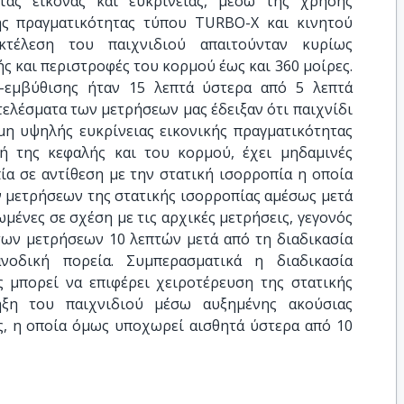
τας εικόνας και ευκρίνειας, μέσω της χρήσης
ής πραγματικότητας τύπου TURBO-X και κινητού
κτέλεση του παιχνιδιού απαιτούνταν κυρίως
ς και περιστροφές του κορμού έως και 360 μοίρες.
-εμβύθισης ήταν 15 λεπτά ύστερα από 5 λεπτά
τελέσματα των μετρήσεων μας έδειξαν ότι παιχνίδι
μη υψηλής ευκρίνειας εικονικής πραγματικότητας
ή της κεφαλής και του κορμού, έχει μηδαμινές
ία σε αντίθεση με την στατική ισορροπία η οποία
ν μετρήσεων της στατικής ισορροπίας αμέσως μετά
μένες σε σχέση με τις αρχικές μετρήσεις, γεγονός
των μετρήσεων 10 λεπτών μετά από τη διαδικασία
ανοδική πορεία. Συμπερασματικά η διαδικασία
ς μπορεί να επιφέρει χειροτέρευση της στατικής
ξη του παιχνιδιού μέσω αυξημένης ακούσιας
, η οποία όμως υποχωρεί αισθητά ύστερα από 10