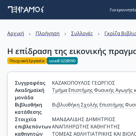
Για ερευνητέ
›
›
›
Αρχική
Πλοήγηση
Συλλογές
Γκρίζα Βιβλι
Η επίδραση της εικονικής πραγμ
Πτυχιακή Εργασία
uoadl:3228590
Συγγραφέας
ΚΑΖΑΚΟΠΟΥΛΟΣ ΓΕΩΡΓΙΟΣ
Ακαδημαϊκή
Τμήμα Επιστήμης Φυσικής Αγωγής 
μονάδα
Βιβλιοθήκη
Βιβλιοθήκη Σχολής Επιστήμης Φυσι
κατάθεσης
Στοιχεία
ΜΑΝΔΑΛΙΔΗΣ ΔΗΜΗΤΡΙΟΣ

επιβλεπόντων
ΑΝΑΠΛΗΡΩΤΗΣ ΚΑΘΗΓΗΤΗΣ 

καθηγητών
ΤΟΜΕΑΣ ΑΘΛΗΤΙΑΤΡΙΚΗΣ ΚΑΙ ΒΙΟΛΟ