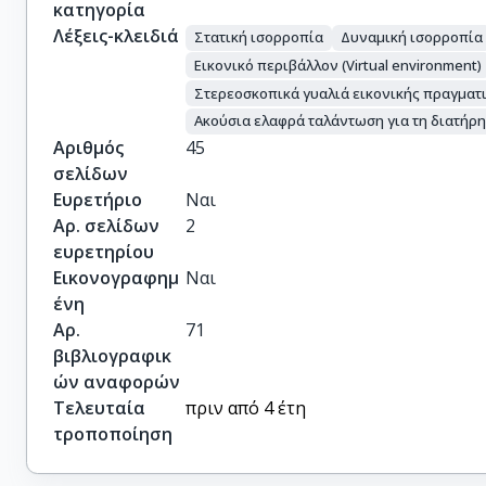
κατηγορία
Λέξεις-κλειδιά
Στατική ισορροπία
Δυναμική ισορροπία
Εικονικό περιβάλλον (Virtual environment)
Στερεοσκοπικά γυαλιά εικονικής πραγματ
Ακούσια ελαφρά ταλάντωση για τη διατήρη
Αριθμός
45
σελίδων
Ευρετήριο
Ναι
Αρ. σελίδων
2
ευρετηρίου
Εικονογραφημ
Ναι
ένη
Αρ.
71
βιβλιογραφικ
ών αναφορών
Τελευταία
πριν από 4 έτη
τροποποίηση