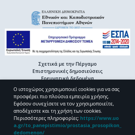
Σχετικά με την Πέργαμο
Επιστημονικές δημοσιεύσεις
Ερευνητικά δεδομένα
Διδακτορικές διατριβές & Γκρίζα βιβλιογραφία
Ο ιστοχώρος χρησιμοποιεί cookies για να σας
Προφίλ Ερευνητή
προσφέρει πιο πλούσια εμπειρία χρήσης.
Εφόσον συνεχίσετε να τον χρησιμοποιείτε,
αποδέχεστε και τη χρήση των cookies.
CC BY-NC 4.0
Περισσότερες πληροφορίες
:
https://www.uo
a.gr/to_panepistimio/prostasia_prosopikon_
Εκτός αν αναφέρεται διαφορετικά, το υλικό της "Περγάμου" διατίθεται
dedomenon/