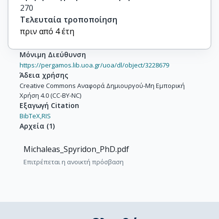
270
Τελευταία τροποποίηση
πριν από 4 έτη
Μόνιμη Διεύθυνση
https://pergamos.lib.uoa.gr/uoa/dl/object/3228679
Άδεια χρήσης
Creative Commons Αναφορά Δημιουργού-Μη Εμπορική
Χρήση 4.0 (CC-BY-NC)
Εξαγωγή Citation
BibTeX,
RIS
Αρχεία
(
1
)
Michaleas_Spyridon_PhD.pdf
Επιτρέπεται η ανοικτή πρόσβαση