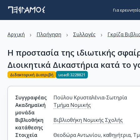
Για ερευνητέ
›
›
›
Αρχική
Πλοήγηση
Συλλογές
Γκρίζα Βιβλι
Η προστασία της ιδιωτικής σφαί
Διοικητικά Δικαστήρια κατά το 
Διδακτορική Διατριβή
uoadl:3228821
Συγγραφέας
Πούλου Κρυσταλένια-Σωτηρία
Ακαδημαϊκή
Τμήμα Νομικής
μονάδα
Βιβλιοθήκη
Βιβλιοθήκη Νομικής Σχολής
κατάθεσης
Στοιχεία
Θεοδώρα Αντωνίου, καθηγήτρια, Τμ