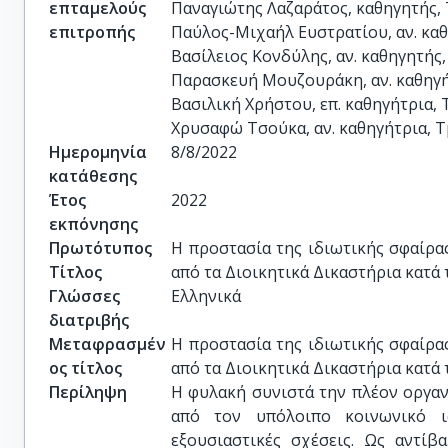
επταμελούς
Παναγιώτης Λαζαράτος, καθηγητής, 
επιτροπής
Παύλος-Μιχαήλ Ευστρατίου, αν. καθ
Βασίλειος Κονδύλης, αν. καθηγητής
Παρασκευή Μουζουράκη, αν. καθηγή
Βασιλική Χρήστου, επ. καθηγήτρια, 
Χρυσαφώ Τσούκα, αν. καθηγήτρια, 
Ημερομηνία
8/8/2022
κατάθεσης
Έτος
2022
εκπόνησης
Πρωτότυπος
Η προστασία της ιδιωτικής σφαίρα
Τίτλος
από τα Διοικητικά Δικαστήρια κατά
Γλώσσες
Ελληνικά
διατριβής
Μεταφρασμέν
Η προστασία της ιδιωτικής σφαίρα
ος τίτλος
από τα Διοικητικά Δικαστήρια κατά
Περίληψη
Η φυλακή συνιστά την πλέον οργανωμένη μορφή συλλογικής διαβίωσης αποκομμένη από τον υπόλοιπο κοινωνικό ιστό, ενώ εντός αυτής αναπτύσσονται έντονα εξουσιαστικές σχέσεις. Ως αντίβαρο της ανωτέρω αδιαμφισβήτητης διαπίστωσης προτάσσεται η αναγνώριση και η προστασία των δικαιωμάτων των κρατουμένων, τόσο μέσω της αποτύπωσής τους σε θεσμικά κείμενα όσο και η πρόβλεψη θεσμών προστασίας. Ο μηχανισμός όμως προστασίας των δικαιωμάτων των εγκλείστων, τόσο των ουσιαστικών όσο και των δικονομικών, αποτελεί ακόμα έναν πεδίο υπό εξερεύνηση. Η φυλακή είναι μια πραγματική συνθήκη άσκησης των δικαιωμάτων των υπό εγκλεισμό πολιτών – διοικουμένων, οπότε τυχόν περιορισμοί η συγκρούσεις δικαιωμάτων αυτών θα πρέπει να υπαχθούν στα ίδια κριτήρια και στις ίδιες τεχνικές στάθμισης. Ο κρατούμενος είναι μεν φορέας των δικαιωμάτων που του αναγνωρίζονται, τα ασκεί όμως εντός του λειτουργικού πλαισίου στο οποίο ευρίσκεται με αποτέλεσμα να επιδέχονται συχνά υπέρμετρους περιορισμούς που οδηγούν ακόμα και στην κατάλυση του πυρήνα τους. Η εξουσιαστικές σχέσεις που αναπτύσσονται στα σωφρονιστικά ιδρύματα αποτελούν πρόσφορο έδαφος για την δημιουργία μιας πρακτικής καταχρήσεων και αυθαιρεσίας. Όπως υπογραμμίζεται από την Ελληνική Ένωση για τα Δικαιώματα του Ανθρώπου η «πολιτική επιλογή περιχαράκωσης της φυλακής, … δημιούργησε συνθήκες άνθησης της αυθαιρεσίας, της διαφθοράς και βέβαια παραβίασης των δικαιωμάτων του ανθρώπου». Η επιδίωξη, λοιπόν, που καλείται ένα κράτος δικαίου να επιτύχει είναι η ύπαρξη σωφρονιστικών ιδρυμάτων δεκτικών στον έλεγχο. Υπογραμμίζοντας ότι το λίκνο της Ευρωπαϊκής Σύμβασης των Δικαιωμάτων του Ανθρώπου, συναφθείσα την 4η Νοεμβρίου 1950, βρίσκεται συμβολικά, όχι στη Ρώμη, αλλά σε κάθε τόπο που οι γυναίκες, οι άνδρες και τα παιδιά στερούνται της ελευθερίας τους, βασανιζόμενοι και δολοφονούμενοι, κατά τη διάρκεια του δευτέρου παγκοσμίου πολέμου, ο Α. Spielmann, παλαιός δικαστής στο Ευρωπαϊκό Δικαστήριο των Ανθρωπίνων Δικαιωμάτων, εξέφρασε τη λύπη του, διότι οι εμπνευστές της Σύμβασης παρέλειψαν να προβλέψουν σε αυτό το εργαλείο μια ειδική διάταξη που να αφορά την μεταχείριση των κρατουμένων. Ενόψει του ότι κανένα πρόσθετο Πρωτόκολλο της Σύμβασης δεν ήλθε να συμπληρώσει αυτό το σημαντικό νομικό κενό, καθίσταται απαραίτητο να δοθεί έμφαση στην τεράστια εξέλιξη της προστασίας των δικαιωμάτων, οφειλόμενη στο Δικαστήριο του Στρασβούργου. Η εν λόγω μελέτη επιδιώκει να καταδείξει πως τα πρωτογενή κενά του κειμένου της Ευρωπαϊκής Σύμβασης – όπου εκτός από το άρθρο 5 σχετικά με το δικαίωμα στην ελευθερία και την ασφάλεια δεν περιλαμβάνει καμία διάταξη ειδικά αφιερωμένη στα δικαιώματα των κρατουμένων – συμπληρώνονται από τη νομολογία του Ευρωπαϊκού Δικαστηρίου των Δικαιωμάτων του Ανθρώπου και ανιχνεύει την κανονιστική εξουσία του ευρωπαίου δικαστή, καθώς το Ευρωπαϊκό Δικαστήριο αποτελεί την πηγή της δημιουργίας ευρωπαϊκών κανόνων προστασίας των δικαιωμάτων των κρατουμένων. Η νομολογία του Ευρωπαϊκού Δικαστηρίου, το οποίο έχει αφιερώσει το ένα τρίτο των υποθέσεων του στις διαφορές σχετικά με τους κρατουμένους, αποτελεί έναν από τους κύριους παράγοντες της αναγνώρισης αλλά και του εναρμονισμού των δικαιωμάτων των κρατουμένων στις χώρες της Ευρώπης. Μέσω μιας ίσως πολλές φορές τολμηρής ερμηνείας των δικαιωμάτων που εμπεριέχονται στην Ευρωπαϊκή Σύμβαση, ο Ευρωπαίος Δικαστής των Δικαιωμάτων του Ανθρώπου κατάφερε, πράγματι, να διαπλάσει μια ευρωπαϊκή φόρμα για την προστασία των δικαιωμάτων των κρατουμένων. Όμως, αν και υπάρχουν ακόμα κάποια μειονεκτήματα, που πηγάζουν από την απουσία της κατάλληλης νομικής βάσης εντός του συμβατικού κειμένου, η σημασία της ερμηνείας που δόθηκε από τον Ευρωπαίο Δικαστή είναι αδιαμφισβήτητη, ιδίως λόγω των ιδιαιτεροτήτων στην λειτουργία της των σωφρονιστικών ιδρυμάτων. Η προστασία των κοινωνικών σχέσεων του ατόμου εμπίπτουν κυρίως στο πεδίο εφαρμογής του άρθρου 8 της ΕΣΔΑ, όπου κατοχυρώνεται το δικαίωμα του σεβασμού της ιδιωτικής και οικογενειακής ζωής, της κατοικίας και της αλληλογραφίας του. Το άρθρο 8 της συμβάσης αποτελεί μια από τις πλέον πολύμορφες εγγυήσεις που περιλαμβάνονται σε αυτήν, καθώς προστατεύει, όπως προελέχθη τέσσερα έννομα συμφέρο