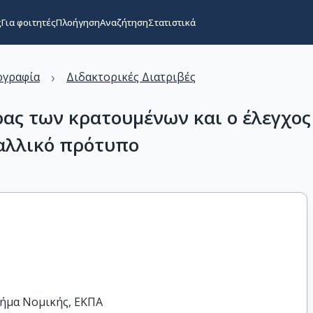
ς
Για φοιτητές
Πλοήγηση
Αναζήτηση
Στατιστικά
›
ογραφία
Διδακτορικές Διατριβές
ρας των κρατουμένων και ο έλεγχος
γαλλικό πρότυπο
ήμα Νομικής, ΕΚΠΑ
