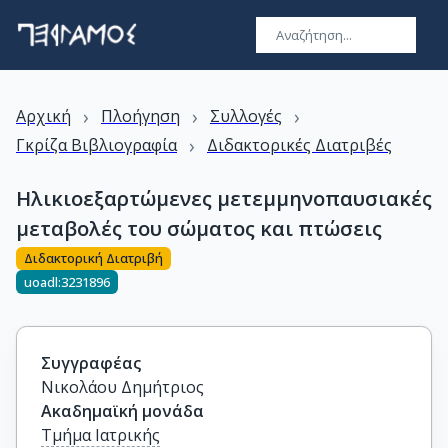
›
›
›
Αρχική
Πλοήγηση
Συλλογές
›
Γκρίζα Βιβλιογραφία
Διδακτορικές Διατριβές
Ηλικιοεξαρτώμενες μετεμμηνοπαυσιακές
μεταβολές του σώματος και πτώσεις
Διδακτορική Διατριβή
uoadl:3231896
Συγγραφέας
Νικολάου Δημήτριος
Ακαδημαϊκή μονάδα
Τμήμα Ιατρικής