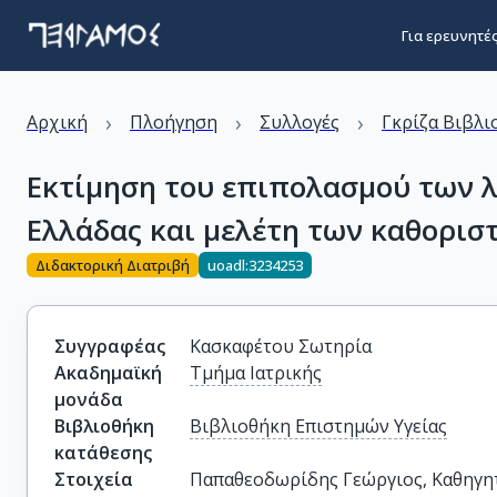
Για ερευνητέ
›
›
›
Αρχική
Πλοήγηση
Συλλογές
Γκρίζα Βιβλι
Εκτίμηση του επιπολασμού των λ
Ελλάδας και μελέτη των καθορι
Διδακτορική Διατριβή
uoadl:3234253
Συγγραφέας
Κασκαφέτου Σωτηρία
Ακαδημαϊκή
Τμήμα Ιατρικής
μονάδα
Βιβλιοθήκη
Βιβλιοθήκη Επιστημών Υγείας
κατάθεσης
Στοιχεία
Παπαθεοδωρίδης Γεώργιος, Καθηγητή