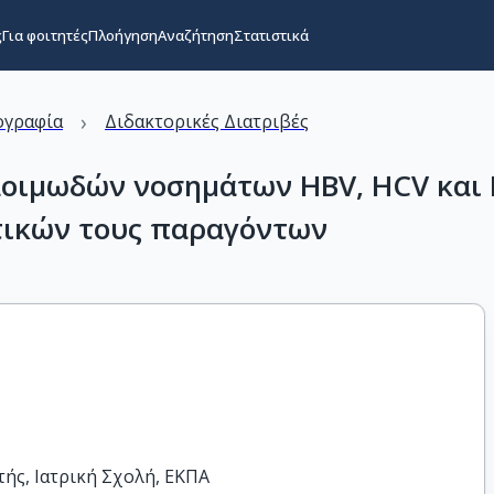
ς
Για φοιτητές
Πλοήγηση
Αναζήτηση
Στατιστικά
›
ογραφία
Διδακτορικές Διατριβές
οιμωδών νοσημάτων HBV, HCV και H
στικών τους παραγόντων
ς, Ιατρική Σχολή, ΕΚΠΑ
