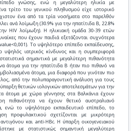
πίπεδο γνώσης, ενώ η μεγαλύτερη ηλικία με
να τρίτο του γενικού πληθυσμού είχε ιστορικό
χιστον ένα από τα τρία νοσήματα στο παρελθόν
λλει ανά λοίμωξη (30.9% για την ηπατίτιδα Β, 22.8%
 την HIV λοίμωξη). Η ηλικιακή ομάδα 30-39 ετών
γυναίκες που έχουν παιδιά εξετάζονται συχνότερα
-value<0,001). Το υψηλότερο επίπεδο εκπαίδευσης,
ο υψηλός ιατρικός κίνδυνος και η συμπεριφορά
τατιστικά σημαντικά με μεγαλύτερη πιθανότητα
να άτομα για την ηπατίτιδα Β ήταν πιο πιθανό να
εμβολιασμένα άτομα, μια διαφορά που γινόταν πιο
έλος, από την πολυπαραγοντική ανάλυση για τους
 ύπαρξη θετικών ιολογικών αποτελεσμάτων για την
ι τα άτομα με χώρα γέννησης στα Βαλκάνια έχουν
ερη πιθανότητα να έχουν θετικό αυστραλιανό
α, ενώ το υψηλότερο εκπαιδευτικό επίπεδο, το
ση προφυλακτικού σχετίζονται με μικρότερη
αντιγόνου και anti-HBc. Η ύπαρξη οικογενειακού
τίστηκε με στατιστικώς σημαντική μεγαλύτερη