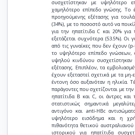
συσχετίστηκαν με υψηλότερο ε
χαμηλότερο επίπεδο γνώσης. Το έ
προηγούμενης εξέτασης για τουλά
(34%), με το ποσοστό αυτό να ποικί
για την ηπατίτιδα C και 20% για
εξετάζεται συχνότερα (53.5%). Οι 
από τις γυναίκες που δεν έχουν (p
το υψηλότερο επίπεδο γνώσεων, 
υψηλού κινδύνου συσχετίστηκαν σ
εξέτασης. Επιπλέον, τα εμβολιασμέ
έχουν εξεταστεί σχετικά με τα μη-
έντονη όσο αυξανόταν η ηλικία. Τ
παράγοντες που σχετίζονται με την
ηπατίτιδα Β και C, οι άντρες κα
στατιστικώς σημαντικά μεγαλύτ
αντιγόνο και anti-HBc αντισώματ
υψηλότερο εισόδημα και η χρή
πιθανότητα θετικού αυστραλιανού 
ιστορικού για ηπατίτιδα συσχε