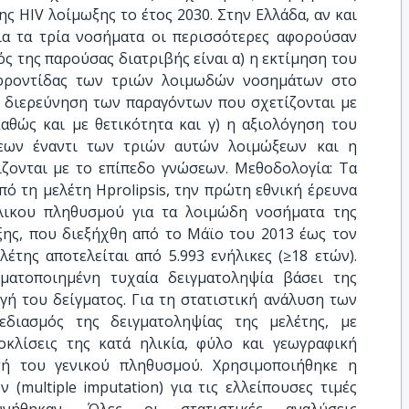
της HIV λοίμωξης το έτος 2030. Στην Ελλάδα, αν και
για τα τρία νοσήματα οι περισσότερες αφορούσαν
ς της παρούσας διατριβής είναι α) η εκτίμηση του
 φροντίδας των τριών λοιμωδών νοσημάτων στο
η διερεύνηση των παραγόντων που σχετίζονται με
αθώς και με θετικότητα και γ) η αξιολόγηση του
εων έναντι των τριών αυτών λοιμώξεων και η
ζονται με το επίπεδο γνώσεων. Μεθοδολογία: Τα
ό τη μελέτη Hprolipsis, την πρώτη εθνική έρευνα
ήλικου πληθυσμού για τα λοιμώδη νοσήματα της
ωξης, που διεξήχθη από το Μάϊο του 2013 έως τον
λέτης αποτελείται από 5.993 ενήλικες (≥18 ετών).
ματοποιημένη τυχαία δειγματοληψία βάσει της
γή του δείγματος. Για τη στατιστική ανάλυση των
ιασμός της δειγματοληψίας της μελέτης, με
κλίσεις της κατά ηλικία, φύλο και γεωγραφική
τή του γενικού πληθυσμού. Χρησιμοποιήθηκε η
multiple imputation) για τις ελλείπουσες τιμές