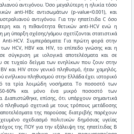
αλιανού αντιγόνου. Όσο μεγαλύτερη η ηλικία τόσο
κών anti-HBc αντισωμάτων (p-value<0.001), και
υστραλιανού αντιγόνου. Για την ηπατίτιδα C όσο
τερη και η πιθανότητα θετικών anti-HCV ενώ η
η μη ύπαρξη σχέσης/γάμου σχετίζονται στατιστικά
 Anti-HCV. Συμπεράσματα: Για πρώτη φορά στην
 των HCV, HBV και HIV, το επίπεδο γνώσης και η
σε σύγκριση με ιολογικά αποτελέσματα και σε
υ σε τυχαίο δείγμα των ενηλίκων που ζουν στην
BV και HIV στον γενικό πληθυσμό, ήταν χαμηλός.
ού ενήλικου πληθυσμού στην Ελλάδα έχει ιστορικό
πό τα τρία λοιμώδη νοσήματα. Το ποσοστό των
 50-60% και μόνο ένα μικρό ποσοστό των
α. Διαπιστώθηκε, επίσης, ότι υπάρχουν σημαντικά
κό πληθυσμό σχετικά με τους τρόπους μετάδοσης
α αποτελέσματα της παρούσας διατριβής παρέχουν
χευμένο σχεδιασμό πολιτικών δημόσιας υγείας
τόχος της ΠΟΥ για την εξάλειψη της ηπατίτιδας Β