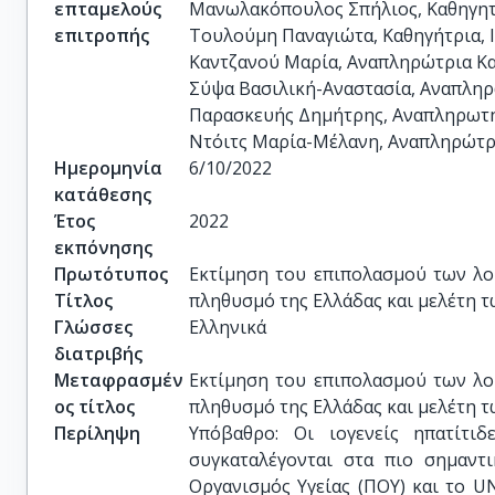
επταμελούς
Μανωλακόπουλος Σπήλιος, Καθηγητή
επιτροπής
Τουλούμη Παναγιώτα, Καθηγήτρια, Ι
Καντζανού Μαρία, Αναπληρώτρια Καθ
Σύψα Βασιλική-Αναστασία, Αναπληρώ
Παρασκευής Δημήτρης, Αναπληρωτής
Ντόιτς Μαρία-Μέλανη, Αναπληρώτρι
Ημερομηνία
6/10/2022
κατάθεσης
Έτος
2022
εκπόνησης
Πρωτότυπος
Εκτίμηση του επιπολασμού των λο
Τίτλος
πληθυσμό της Ελλάδας και μελέτη 
Γλώσσες
Ελληνικά
διατριβής
Μεταφρασμέν
Εκτίμηση του επιπολασμού των λο
ος τίτλος
πληθυσμό της Ελλάδας και μελέτη 
Περίληψη
Υπόβαθρο: Οι ιογενείς ηπατίτι
συγκαταλέγονται στα πιο σημαντ
Οργανισμός Υγείας (ΠΟΥ) και το U