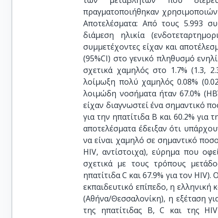
των μεταβλητών που διερευν
πραγματοποιήθηκαν χρησιμοποιώντα
Αποτελέσματα: Από τους 5.993 συ
διάμεση ηλικία (ενδοτεταρτημορ
συμμετέχοντες είχαν και αποτέλεσ
(95%CI) στο γενικό πληθυσμό ενηλί
σχετικά χαμηλός στο 1.7% (1.3, 2.3
λοίμωξη πολύ χαμηλός 0.08% (0.02
λοιμώδη νοσήματα ήταν 67.0% (HBV
είχαν διαγνωστεί ένα σημαντικό πο
για την ηπατίτιδα Β και 60.2% για 
αποτελέσματα έδειξαν ότι υπάρχου
να είναι χαμηλό σε σημαντικό ποσοσ
HIV, αντίστοιχα), εύρημα που οφ
σχετικά με τους τρόπους μετάδοσ
ηπατίτιδα C και 67.9% για τον HIV)
εκπαιδευτικό επίπεδο, η ελληνική κ
(Αθήνα/Θεσσαλονίκη), η εξέταση γ
της ηπατίτιδας Β, C και της HI