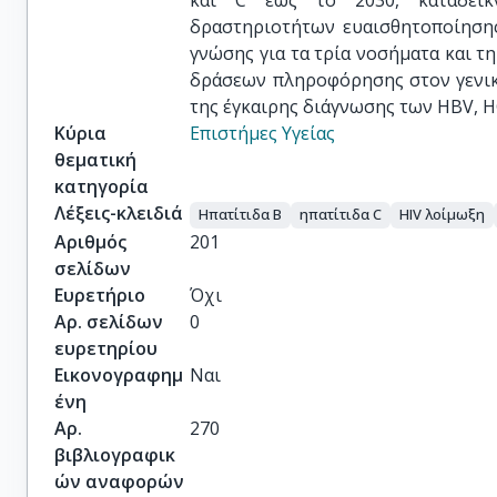
και C έως το 2030, καταδεικ
δραστηριοτήτων ευαισθητοποίησης
γνώσης για τα τρία νοσήματα και τ
δράσεων πληροφόρησης στον γενικ
της έγκαιρης διάγνωσης των HBV, H
Κύρια
Επιστήμες Υγείας
θεματική
κατηγορία
Λέξεις-κλειδιά
Hπατίτιδα B
ηπατίτιδα C
HIV λοίμωξη
Αριθμός
201
σελίδων
Ευρετήριο
Όχι
Αρ. σελίδων
0
ευρετηρίου
Εικονογραφημ
Ναι
ένη
Αρ.
270
βιβλιογραφικ
ών αναφορών