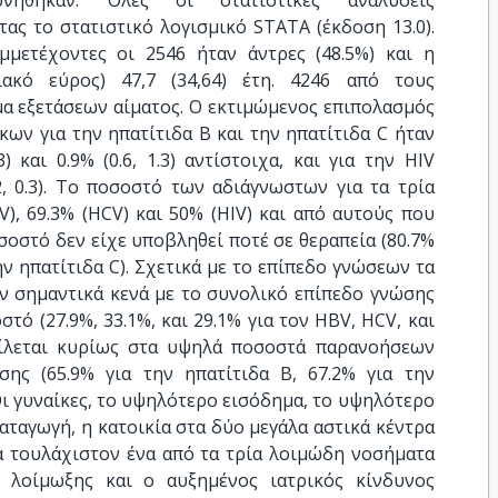
ήθηκαν. Όλες οι στατιστικές αναλύσεις
ς το στατιστικό λογισμικό STATA (έκδοση 13.0).
μμετέχοντες οι 2546 ήταν άντρες (48.5%) και η
ιακό εύρος) 47,7 (34,64) έτη. 4246 από τους
μα εξετάσεων αίματος. Ο εκτιμώμενος επιπολασμός
κων για την ηπατίτιδα Β και την ηπατίτιδα C ήταν
) και 0.9% (0.6, 1.3) αντίστοιχα, και για την HIV
, 0.3). Το ποσοστό των αδιάγνωστων για τα τρία
), 69.3% (HCV) και 50% (HIV) και από αυτούς που
σοστό δεν είχε υποβληθεί ποτέ σε θεραπεία (80.7%
την ηπατίτιδα C). Σχετικά με το επίπεδο γνώσεων τα
ν σημαντικά κενά με το συνολικό επίπεδο γνώσης
τό (27.9%, 33.1%, και 29.1% για τον HBV, HCV, και
είλεται κυρίως στα υψηλά ποσοστά παρανοήσεων
ης (65.9% για την ηπατίτιδα Β, 67.2% για την
. Οι γυναίκες, το υψηλότερο εισόδημα, το υψηλότερο
αταγωγή, η κατοικία στα δύο μεγάλα αστικά κέντρα
ια τουλάχιστον ένα από τα τρία λοιμώδη νοσήματα
V λοίμωξης και ο αυξημένος ιατρικός κίνδυνος