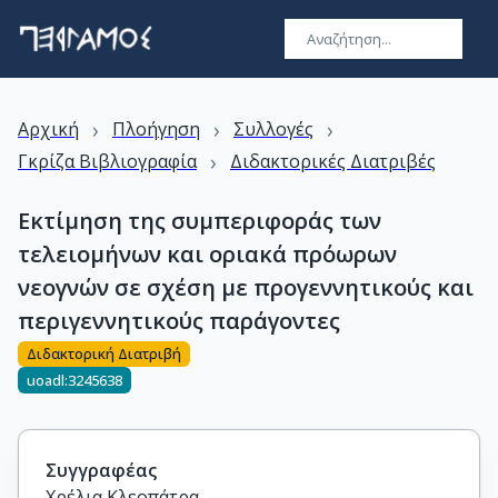
›
›
›
Αρχική
Πλοήγηση
Συλλογές
›
Γκρίζα Βιβλιογραφία
Διδακτορικές Διατριβές
Εκτίμηση της συμπεριφοράς των
τελειομήνων και οριακά πρόωρων
νεογνών σε σχέση με προγεννητικούς και
περιγεννητικούς παράγοντες
Διδακτορική Διατριβή
uoadl:3245638
Συγγραφέας
Χρέλια Κλεοπάτρα