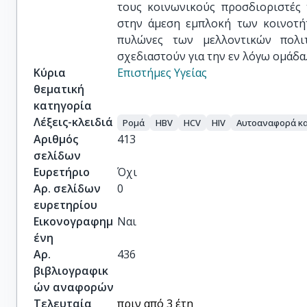
τους κοινωνικούς προσδιοριστές 
στην άμεση εμπλοκή των κοινοτή
πυλώνες των μελλοντικών πολι
σχεδιαστούν για την εν λόγω ομάδα
Κύρια
Επιστήμες Υγείας
θεματική
κατηγορία
Λέξεις-κλειδιά
Ρομά
HBV
HCV
HIV
Αυτοαναφορά κα
Αριθμός
413
σελίδων
Ευρετήριο
Όχι
Αρ. σελίδων
0
ευρετηρίου
Εικονογραφημ
Ναι
ένη
Αρ.
436
βιβλιογραφικ
ών αναφορών
Τελευταία
πριν από 3 έτη