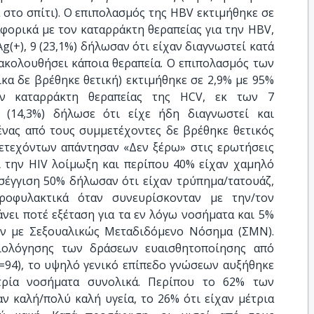
 στο σπίτι). Ο επιπολασμός της HBV εκτιμήθηκε σε
ναφορικά με τον καταρράκτη θεραπείας για την HBV,
(+), 9 (23,1%) δήλωσαν ότι είχαν διαγνωστεί κατά
ν ακολουθήσει κάποια θεραπεία. Ο επιπολασμός των
ίκα δε βρέθηκε θετική) εκτιμήθηκε σε 2,9% με 95%
τον καταρράκτη θεραπείας της HCV, εκ των 7
1 (14,3%) δήλωσε ότι είχε ήδη διαγνωστεί και
ένας από τους συμμετέχοντες δε βρέθηκε θετικός
μετεχόντων απάντησαν «Δεν ξέρω» στις ερωτήσεις
ι την HIV λοίμωξη και περίπου 40% είχαν χαμηλό
σέγγιση 50% δήλωσαν ότι είχαν τρύπημα/τατουάζ,
οφυλακτικά όταν συνευρίσκονταν με την/τον
άνει ποτέ εξέταση για τα εν λόγω νοσήματα και 5%
όν με Σεξουαλικώς Μεταδιδόμενο Νόσημα (ΣΜΝ).
ιολόγησης των δράσεων ευαισθητοποίησης από
94), το υψηλό γενικό επίπεδο γνώσεων αυξήθηκε
τρία νοσήματα συνολικά. Περίπου το 62% των
ν καλή/πολύ καλή υγεία, το 26% ότι είχαν μέτρια