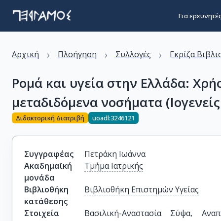
Για ερευνητέ
›
›
›
Αρχική
Πλοήγηση
Συλλογές
Γκρίζα Βιβλι
Ρομά και υγεία στην Ελλάδα: Χρή
μεταδιδόμενα νοσήματα (Ιογενείς 
Διδακτορική Διατριβή
uoadl:3246121
Συγγραφέας
Πετράκη Ιωάννα
Ακαδημαϊκή
Τμήμα Ιατρικής
μονάδα
Βιβλιοθήκη
Βιβλιοθήκη Επιστημών Υγείας
κατάθεσης
Στοιχεία
Βασιλική-Αναστασία Σύψα, Αναπ