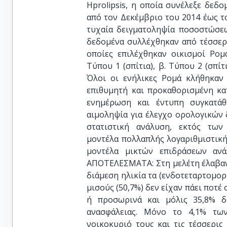
Hprolipsis, η οποία συνέλεξε δεδ
από τον Δεκέμβριο του 2014 έως το
τυχαία δειγματοληψία ποσοστώσεω
δεδομένα συλλέχθηκαν από τέσσερι
οποίες επιλέχθηκαν οικισμοί Ρομ
Τύπου 1 (σπίτια), β. Τύπου 2 (σπίτ
Όλοι οι ενήλικες Ρομά κλήθηκαν
επιθυμητή και προκαθορισμένη κα
ενημέρωση και έντυπη συγκατάθ
αιμοληψία για έλεγχο ορολογικών 
στατιστική ανάλυση, εκτός των
μοντέλα πολλαπλής λογαριθμιστική
μοντέλα μικτών επιδράσεων ανά
ΑΠΟΤΕΛΕΣΜΑΤΑ: Στη μελέτη έλαβαν μ
διάμεση ηλικία τα (ενδοτεταρτομορι
μισούς (50,7%) δεν είχαν πάει ποτέ
ή προσωρινά και μόλις 35,8% δ
ανασφάλειας. Μόνο το 4,1% τω
νοικοκυριό τους και τις τέσσερις 