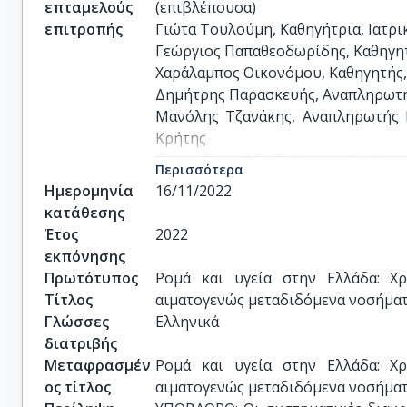
επταμελούς
(επιβλέπουσα)

επιτροπής
Γιώτα Τουλούμη, Καθηγήτρια, Ιατρι
Γεώργιος Παπαθεοδωρίδης, Καθηγητή
Χαράλαμπος Οικονόμου, Καθηγητής,
Δημήτρης Παρασκευής, Αναπληρωτής
Μανόλης Τζανάκης, Αναπληρωτής Κ
Κρήτης

Νίκος Πανταζής, Επίκουρος Καθηγητ
Περισσότερα
Ημερομηνία
16/11/2022
κατάθεσης
Έτος
2022
εκπόνησης
Πρωτότυπος
Ρομά και υγεία στην Ελλάδα: Χρ
Τίτλος
αιματογενώς μεταδιδόμενα νοσήματα 
Γλώσσες
Ελληνικά
διατριβής
Μεταφρασμέν
Ρομά και υγεία στην Ελλάδα: Χρ
ος τίτλος
αιματογενώς μεταδιδόμενα νοσήματα 