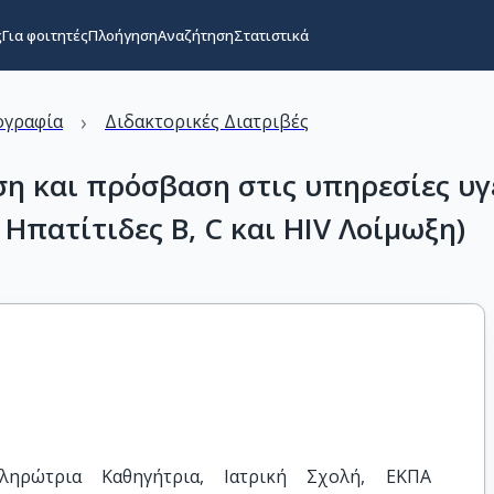
ς
Για φοιτητές
Πλοήγηση
Αναζήτηση
Στατιστικά
›
ογραφία
Διδακτορικές Διατριβές
ση και πρόσβαση στις υπηρεσίες υγ
Ηπατίτιδες B, C και HIV Λοίμωξη)
ληρώτρια Καθηγήτρια, Ιατρική Σχολή, ΕΚΠΑ 