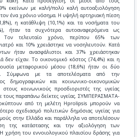
ύ κακή. Κατά προσέγγιση, οι μισοί από τους
29% εκείνων με καλή/πολύ καλή αυτοαξιολόγηση
στον ένα χρόνιο νόσημα. Η υψηλή αρτηριακή πίεση
1,8%), η κατάθλιψη (10,1%) και τα νοσήματα του
2%), ήταν τα συχνότερα αυτοαναφερόμενα ως
α. Τον τελευταίο χρόνο, περίπου 65% των
γιατρό και 10% χρειάστηκε να νοσηλευτούν. Κατά
των ήταν ανασφάλιστοι και 37% χρειάστηκαν
 δεν είχαν. Το οικονομικό κόστος (74,4%) και η
ουσία μεταφορικού μέσου (18,6%) ήταν οι δύο
ίες. Σύμφωνα με τα αποτελέσματα από την
ος δημογραφικών και κοινωνικο-οικονομικών
 στους κοινωνικούς προσδιοριστές της υγείας
με τους παραπάνω δείκτες υγείας. ΣΥΜΠΕΡΑΣΜΑΤΑ-
κύπτουν από τη μελέτη Hprolipsis μπορούν να
ότερο σχεδιασμό πολιτικών δημόσιας υγείας για
σμούς στην Ελλάδα και παράλληλα να αποτελέσουν
ση της κατάστασης και την αξιολόγηση των
Η χρήση του εννοιολογικού πλαισίου δράσης για