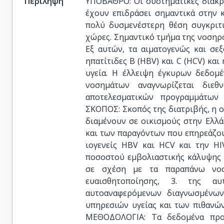
Περίληψη
ΥΠΟΒΑΘΡΟ: Οι συστηματικές διακρί
έχουν επιδράσει σημαντικά στην κ
πολύ δυσμενέστερη θέση συγκριτ
χώρες. Σημαντικό τμήμα της νοσηρ
Εξ αυτών, τα αιματογενώς και σε
ηπατίτιδες B (HBV) και C (HCV) και
υγεία. Η έλλειψη έγκυρων δεδομ
νοσημάτων αναγνωρίζεται διε
αποτελεσματικών προγραμμάτων
ΣΚΟΠΟΣ: Σκοπός της διατριβής, η 
διαμένουν σε οικισμούς στην Ελλά
και των παραγόντων που επηρεάζουν
ιογενείς HBV και HCV και την HI
ποσοστού εμβολιαστικής κάλυψης 
σε σχέση με τα παραπάνω νοσ
ευαισθητοποίησης, 3. της α
αυτοαναφερόμενων διαγνωσμένων
υπηρεσιών υγείας και των πιθανώ
ΜΕΘΟΔΟΛΟΓΙΑ: Τα δεδομένα προέ