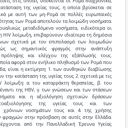
σεις στις οποίες υπόκεινται οι Ρομά διαχρονικά,
ατάσταση της υγείας τους, η οποία βρίσκεται σε
ικά με αυτή των μη-Ρομά σε πολλές ευρωπαϊκές
ότητας των Ρομά αποτελούν τα λοιμώδη νοσήματα.
ξουαλικώς μεταδιδόμενα νοσήματα, ειδικότερα οι
 η HIV λοίμωξη, επιβαρύνουν ιδιαίτερα τη δημόσια
ένων σχετικά με τον επιπολασμό των λοιμωδών
θνώς ως σημαντικός φραγμός στην ανάπτυξη
 πρόληψης και ελέγχου της εξάπλωσής τους.
οποία αφορά στον ενήλικο πληθυσμό των Ρομά που
δα, είναι η εκτίμηση: 1. των συνθηκών διαβίωσης
 την κατάσταση της υγείας τους 2. σχετικά με τις
V λοίμωξη: α. του καταρράκτη θεραπείας, β. του
έναντι της HBV, γ. των γνώσεων και των στάσεων
ήματα και η αξιολόγηση σχετικών δράσεων
υτοαξιολόγησης της υγείας τους και των
 χρόνιων νοσημάτων τους και 4. της χρήσης
ν φραγμών στην πρόσβαση σε αυτές στην Ελλάδα.
ρχονται από την Πανελλαδική Έρευνα Υγείας