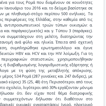
ομένα για τους Ρομά που διαμένουν σε κοινότητες
ν Ιανουάριο του 2016 και το δείγμα βασίστηκε σε
ν με πληθυσμό-στόχο περίπου 500 ενήλικες. Τα
ς περιφέρειες της Ελλάδας, στην καθεμία από τις
ά, αντιπροσωπευτικοί τριών τύπων οικισμών: α.
ια και παράγκες/μικτός) και γ. Τύπου 3 (παράγκες).
 να συμμετάσχουν στη μελέτη, διατηρώντας την
τανομή ανά φύλο και ηλικία. Έπειτα από σχετική
εση, συμπληρώθηκε ερωτηματολόγιο και έγινε
δεικτών HBV και HCV και την HIV λοίμωξη. Για τη
 περιγραφικών στατιστικών, χρησιμοποιήθηκαν
ς ή διαβαθμισμένης λογαριθμιστικής εξάρτησης ή
λογα με τη φύση της μεταβλητής απόκρισης.
έρος 534 Ρομά (287 γυναίκες και 247 άνδρες), με
ακό εύρος) 35 (25, 48) έτη. Περισσότεροι από τους
 στο σχολείο, λιγότεροι από 30% εργάζονταν μόνιμα
ήλωσαν ότι δεν είχαν ποτέ θέμα διατροφικής
ν συμμετεχόντων δήλωσαν ότι διαθέτουν στο
βασικές οικιακές εγκαταστάσεις (νερό, ηλεκτρικό