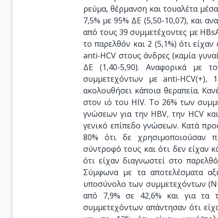
ρεύμα, θέρμανση και τουαλέτα μέσα
7,5% με 95% ΔΕ (5,50-10,07), και α
από τους 39 συμμετέχοντες με HBsAg
το παρελθόν και 2 (5,1%) ότι είχα
anti-HCV στους άνδρες (καμία γυνα
ΔΕ (1,40-5,90). Αναφορικά με 
συμμετεχόντων με anti-HCV(+), 
ακολουθήσει κάποια θεραπεία. Καν
στον ιό του HIV. Το 26% των συμ
γνώσεων για την HΒV, την HCV κα
γενικό επίπεδο γνώσεων. Κατά προ
80% ότι δε χρησιμοποιούσαν πρ
σύντροφό τους και ότι δεν είχαν κ
ότι είχαν διαγνωστεί στο παρελθ
Σύμφωνα με τα αποτελέσματα αξ
υποσύνολο των συμμετεχόντων (Ν=
από 7,9% σε 42,6% και για τα 
συμμετεχόντων απάντησαν ότι είχα