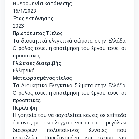
Χρυσανθάκης Χαράλαμπος - Καθηγητής - Τμήμα 
Ημερομηνία κατάθεσης
Πολιτικής Επιστήμης και Δημόσιας Διοίκησης - 
16/1/2023
ΕΚΠΑ

Έτος εκπόνησης
Πραβίτα Μαρία Ηλιάνα - Επίκ. Καθηγήτρια - 
2023
Τμήμα Πολιτικής Επιστήμης και Δημόσιας 
Πρωτότυπος Τίτλος
Διοίκησης - ΕΚΠΑ

Τα διοικητικά ελεγκτικά σώματα στην Ελλάδα. 
Κτιστάκη Σταυρούλα - Καθηγήτρια - Τμήμα 
Ο ρόλος τους, η αποτίμηση του έργου τους, οι 
Δημόσιας Διοίκησης - Πάντειο Πανεπιστήμιο 
προοπτικές.
Αθηνών

Γλώσσες διατριβής
Μαυρομούστακου Ήβη - Καθηγήτρια - Τμήμα 
Ελληνικά
Πολιτικής Επιστήμης - Πανεπιστήμιο Κρήτης
Μεταφρασμένος τίτλος
Τα Διοικητικά Ελεγκτικά Σώματα στην Ελλάδα. 
Ο ρόλος τους, η αποτίμηση του έργου τους, οι 
προοπτικές.
Περίληψη
Η γοητεία του να ασχολείται κανείς σε επίπεδο
έρευνας με τον έλεγχο είναι οι τόσο μεγάλων
διαφορών πολυποίκιλες έννοιες που
περικλείει. Παρεξηγημένη και άχαρη για