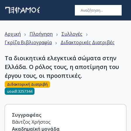
›
›
›
Αρχική
Πλοήγηση
Συλλογές
›
Γκρίζα Βιβλιογραφία
Διδακτορικές Διατριβές
Τα διοικητικά ελεγκτικά σώματα στην
Ελλάδα. Ο ρόλος τους, η αποτίμηση του
έργου τους, οι προοπτικές.
Διδακτορική Διατριβή
uoadl:3257344
Συγγραφέας
Βάντζος Χρήστος
Ακαδημαϊκή μονάδα