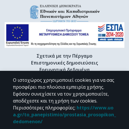
Σχετικά με την Πέργαμο
Επιστημονικές δημοσιεύσεις
Ερευνητικά δεδομένα
Διδακτορικές διατριβές & Γκρίζα βιβλιογραφία
Ο ιστοχώρος χρησιμοποιεί cookies για να σας
Προφίλ Ερευνητή
προσφέρει πιο πλούσια εμπειρία χρήσης.
Εφόσον συνεχίσετε να τον χρησιμοποιείτε,
αποδέχεστε και τη χρήση των cookies.
CC BY-NC 4.0
Περισσότερες πληροφορίες
:
https://www.uo
a.gr/to_panepistimio/prostasia_prosopikon_
Εκτός αν αναφέρεται διαφορετικά, το υλικό της "Περγάμου" διατίθεται
dedomenon/
υπό τους όρους της
CC BY-NC 4.0
άδειας Creative Commons
.