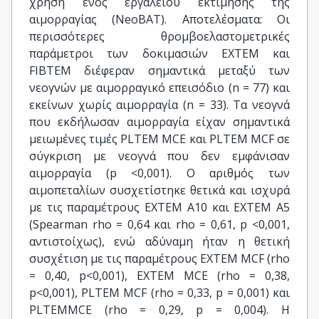
χρήση ενός εργαλείου εκτίμησης της
αιμορραγίας (NeoBAT). Αποτελέσματα: Οι
περισσότερες θρομβοελαστομετρικές
παράμετροι των δοκιμασιών EXTEM και
FIBTEM διέφεραν σημαντικά μεταξύ των
νεογνών με αιμορραγικό επεισόδιο (n = 77) και
εκείνων χωρίς αιμορραγία (n = 33). Τα νεογνά
που εκδήλωσαν αιμορραγία είχαν σημαντικά
μειωμένες τιμές PLTEM MCE και PLTEM MCF σε
σύγκριση με νεογνά που δεν εμφάνισαν
αιμορραγία (p <0,001). Ο αριθμός των
αιμοπεταλίων συσχετίστηκε θετικά και ισχυρά
με τις παραμέτρους ΕΧΤΕΜ Α10 και ΕΧΤΕΜ Α5
(Spearman rho = 0,64 και rho = 0,61, p <0,001,
αντιστοίχως), ενώ αδύναμη ήταν η θετική
συσχέτιση με τις παραμέτρους EXTEM MCF (rho
= 0,40, p<0,001), EXTEM MCE (rho = 0,38,
p<0,001), PLTEM MCF (rho = 0,33, p = 0,001) και
PLTEMMCE (rho = 0,29, p = 0,004). Η