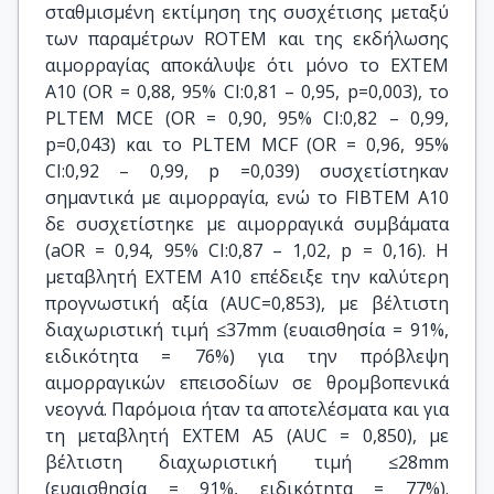
σταθμισμένη εκτίμηση της συσχέτισης μεταξύ
των παραμέτρων ROTEM και της εκδήλωσης
αιμορραγίας αποκάλυψε ότι μόνο το EXTEM
A10 (OR = 0,88, 95% CI:0,81 – 0,95, p=0,003), το
PLTEM ΜCE (OR = 0,90, 95% CI:0,82 – 0,99,
p=0,043) και το PLTEM MCF (OR = 0,96, 95%
CI:0,92 – 0,99, p =0,039) συσχετίστηκαν
σημαντικά με αιμορραγία, ενώ το FIBTEM A10
δε συσχετίστηκε με αιμορραγικά συμβάματα
(aOR = 0,94, 95% CI:0,87 – 1,02, p = 0,16). Η
μεταβλητή EXTEM A10 επέδειξε την καλύτερη
προγνωστική αξία (AUC=0,853), με βέλτιστη
διαχωριστική τιμή ≤37mm (ευαισθησία = 91%,
ειδικότητα = 76%) για την πρόβλεψη
αιμορραγικών επεισοδίων σε θρομβοπενικά
νεογνά. Παρόμοια ήταν τα αποτελέσματα και για
τη μεταβλητή ΕΧΤΕΜ Α5 (ΑUC = 0,850), με
βέλτιστη διαχωριστική τιμή ≤28mm
(ευαισθησία = 91%, ειδικότητα = 77%).