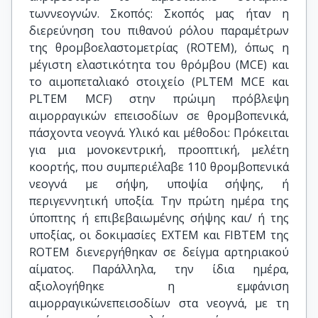
τωννεογνών. Σκοπός: Σκοπός μας ήταν η
διερεύνηση του πιθανού ρόλου παραμέτρων
της θρομβοελαστομετρίας (ROTEM), όπως η
μέγιστη ελαστικότητα του θρόμβου (MCE) και
το αιμοπεταλιακό στοιχείο (PLTEM MCE και
PLTEM MCF) στην πρώιμη πρόβλεψη
αιμορραγικών επεισοδίων σε θρομβοπενικά,
πάσχοντα νεογνά. Υλικό και μέθοδοι: Πρόκειται
για μια μονοκεντρική, προοπτική, μελέτη
κοορτής, που συμπεριέλαβε 110 θρομβοπενικά
νεογνά με σήψη, υποψία σήψης, ή
περιγεννητική υποξία. Την πρώτη ημέρα της
ύποπτης ή επιβεβαιωμένης σήψης και/ ή της
υποξίας, οι δοκιμασίες ΕΧΤΕΜ και FIBTEM της
ROTEM διενεργήθηκαν σε δείγμα αρτηριακού
αίματος. Παράλληλα, την ίδια ημέρα,
αξιολογήθηκε η εμφάνιση
αιμορραγικώνεπεισοδίων στα νεογνά, με τη