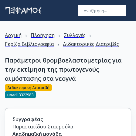
›
›
›
Αρχική
Πλοήγηση
Συλλογές
›
Γκρίζα Βιβλιογραφία
Διδακτορικές Διατριβές
Παράμετροι θρομβοελαστομετρίας για
την εκτίμηση της πρωτογενούς
αιμόστασης στα νεογνά
Διδακτορική Διατριβή
uoadl:3322983
Συγγραφέας
Παραστατίδου Σταυρούλα
Ακαδημαϊκή μονάδα