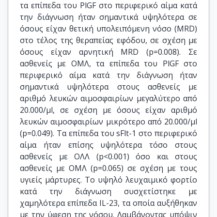
τα επίπεδα του PlGF στο περιφερικό αίμα κατά
την διάγνωση ήταν σημαντικά υψηλότερα σε
όσους είχαν θετική υπολειπόμενη νόσο (MRD)
στο τέλος της θεραπείας εφόδου, σε σχέση με
όσους είχαν αρνητική MRD (p=0.008). Σε
ασθενείς με ΟΜΛ, τα επίπεδα του PlGF στο
περιφερικό αίμα κατά την διάγνωση ήταν
σημαντικά υψηλότερα στους ασθενείς με
αριθμό λευκών αιμοσφαιρίων μεγαλύτερο από
20.000/μl, σε σχέση με όσους είχαν αριθμό
λευκών αιμοσφαιρίων μικρότερο από 20.000/μl
(p=0.049). Τα επίπεδα του sFlt-1 στο περιφερικό
αίμα ήταν επίσης υψηλότερα τόσο στους
ασθενείς με ΟΛΛ (p<0.001) όσο και στους
ασθενείς με ΟΜΛ (p=0.065) σε σχέση με τους
υγιείς μάρτυρες. Το υψηλό λευχαιμικό φορτίο
κατά την διάγνωση συσχετίστηκε με
χαμηλότερα επίπεδα IL-23, τα οποία αυξήθηκαν
με την ύφεση της νόσου. Λαμβάνοντας υπόψιν