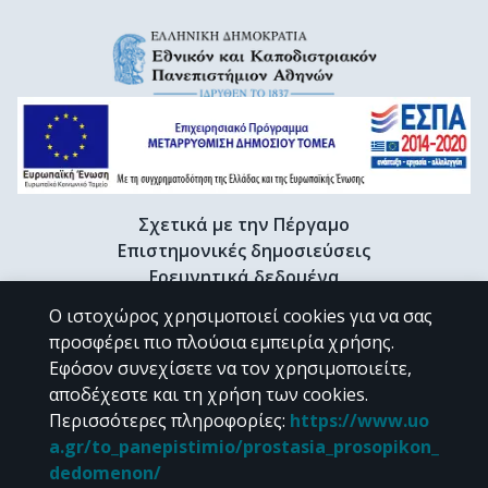
Σχετικά με την Πέργαμο
Επιστημονικές δημοσιεύσεις
Ερευνητικά δεδομένα
Διδακτορικές διατριβές & Γκρίζα βιβλιογραφία
Ο ιστοχώρος χρησιμοποιεί cookies για να σας
Προφίλ Ερευνητή
προσφέρει πιο πλούσια εμπειρία χρήσης.
Εφόσον συνεχίσετε να τον χρησιμοποιείτε,
αποδέχεστε και τη χρήση των cookies.
CC BY-NC 4.0
Περισσότερες πληροφορίες
:
https://www.uo
a.gr/to_panepistimio/prostasia_prosopikon_
Εκτός αν αναφέρεται διαφορετικά, το υλικό της "Περγάμου" διατίθεται
dedomenon/
υπό τους όρους της
CC BY-NC 4.0
άδειας Creative Commons
.