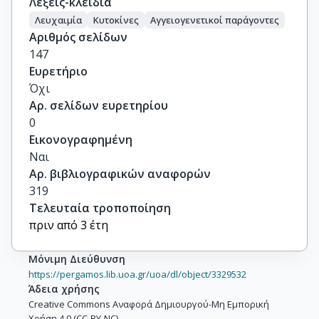
Λέξεις-κλειδιά
Λευχαιμία
Κυτοκίνες
Αγγειογενετικοί παράγοντες
Αριθμός σελίδων
147
Ευρετήριο
Όχι
Αρ. σελίδων ευρετηρίου
0
Εικονογραφημένη
Ναι
Αρ. βιβλιογραφικών αναφορών
319
Τελευταία τροποποίηση
πριν από 3 έτη
Μόνιμη Διεύθυνση
https://pergamos.lib.uoa.gr/uoa/dl/object/3329532
Άδεια χρήσης
Creative Commons Αναφορά Δημιουργού-Μη Εμπορική
Χρήση 4.0 (CC-BY-NC)