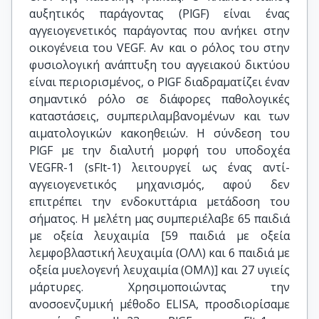
αυξητικός παράγοντας (PlGF) είναι ένας
αγγειογενετικός παράγοντας που ανήκει στην
οικογένεια του VEGF. Αν και ο ρόλος του στην
φυσιολογική ανάπτυξη του αγγειακού δικτύου
είναι περιορισμένος, ο PlGF διαδραματίζει έναν
σημαντικό ρόλο σε διάφορες παθολογικές
καταστάσεις, συμπεριλαμβανομένων και των
αιματολογικών κακοηθειών. Η σύνδεση του
PlGF με την διαλυτή μορφή του υποδοχέα
VEGFR-1 (sFlt-1) λειτουργεί ως ένας αντί-
αγγειογενετικός μηχανισμός, αφού δεν
επιτρέπει την ενδοκυττάρια μετάδοση του
σήματος. Η μελέτη μας συμπεριέλαβε 65 παιδιά
με οξεία λευχαιμία [59 παιδιά με οξεία
λεμφοβλαστική λευχαιμία (ΟΛΛ) και 6 παιδιά με
οξεία μυελογενή λευχαιμία (ΟΜΛ)] και 27 υγιείς
μάρτυρες. Χρησιμοποιώντας την
ανοσοενζυμική μέθοδο ELISA, προσδιορίσαμε