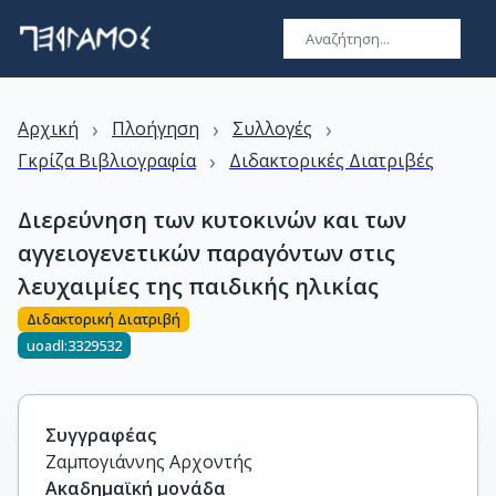
›
›
›
Αρχική
Πλοήγηση
Συλλογές
›
Γκρίζα Βιβλιογραφία
Διδακτορικές Διατριβές
Διερεύνηση των κυτοκινών και των
αγγειογενετικών παραγόντων στις
λευχαιμίες της παιδικής ηλικίας
Διδακτορική Διατριβή
uoadl:3329532
Συγγραφέας
Ζαμπογιάννης Αρχοντής
Ακαδημαϊκή μονάδα