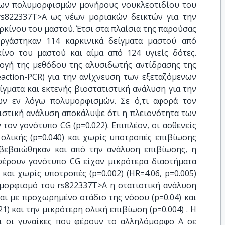
 των πολυμορφισμών μονήρους νουκλεοτιδίου του
rs822337T>A ως νέων μοριακών δεικτών για την
κίνου του μαστού. Έτσι στα πλαίσια της παρούσας
εργάστηκαν 114 καρκινικά δείγματα μαστού από
κίνο του μαστού και αίμα από 124 υγιείς δότες.
ογή της μεθόδου της αλυσιδωτής αντίδρασης της
action-PCR) για την ανίχνευση των εξεταζόμενων
γματα και εκτενής βιοστατιστική ανάλυση για την
των εν λόγω πολυμορφισμών. Σε ό,τι αφορά τον
ιστική ανάλυση αποκάλυψε ότι η πλειονότητα των
τον γονότυπο CG (p=0.022). Επιπλέον, οι ασθενείς
 ολικής (p=0.040) και χωρίς υποτροπές επιβίωσης
πιβεβαιώθηκαν και από την ανάλυση επιβίωσης, η
 φέρουν γονότυπο CG είχαν μικρότερα διαστήματα
) και χωρίς υποτροπές (p=0.002) (HR=4.06, p=0.005)
υμορφισμό του rs822337Τ>Α η στατιστική ανάλυση
ται με προχωρημένο στάδιο της νόσου (p=0.04) και
) και την μικρότερη ολική επιβίωση (p=0.004) . Η
ι οι γυναίκες που φέρουν το αλληλόμορφο Α σε