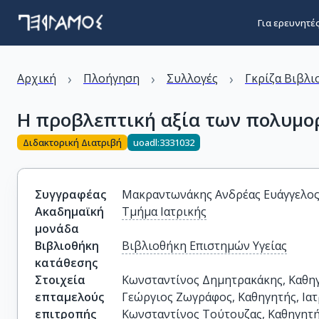
Για ερευνητέ
›
›
›
Αρχική
Πλοήγηση
Συλλογές
Γκρίζα Βιβλι
Η προβλεπτική αξία των πολυμο
Διδακτορική Διατριβή
uoadl:3331032
Συγγραφέας
Μακραντωνάκης Aνδρέας Ευάγγελο
Ακαδημαϊκή
Τμήμα Ιατρικής
μονάδα
Βιβλιοθήκη
Βιβλιοθήκη Επιστημών Υγείας
κατάθεσης
Στοιχεία
Κωνσταντίνος Δημητρακάκης, Καθηγη
επταμελούς
Γεώργιος Ζωγράφος, Καθηγητής, Ιατ
επιτροπής
Κωνσταντίνος Τούτουζας, Καθηγητής