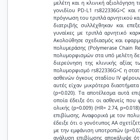
μελέτη και η κλινική αξιολόγηση
γονιδίου PD-L1 rs822336G>C και 
πρόγνωση του τριπλά αρνητικού καρ
διατριβής συλλέχθηκαν και επεξ
γυναίκες με τριπλά αρνητικό καρ
Ακολούθησε σχεδιασμός και εφαρμ
πολυμεράσης (Polymerase Chain Re
πολυμορφισμών στα υπό μελέτη δεί
διερεύνηση της κλινικής αξίας 
πολυμορφισμό rs822336G>C η στατ
ασθενών όγκους σταδίου IV φέρουν 
αυτές είχαν μικρότερα διαστήματα
(p=0.020). Τα αποτέλεσμα αυτά ε
οποία έδειξε ότι οι ασθενείς που
ολικής (p=0.009) (HR= 2.74, p=0.018
επιβίωσης. Αναφορικά με τον πολ
έδειξε ότι ο γονότυπος ΑΑ σχετίζε
με την εμφάνιση υποτροπών (p=0.021
ανάλυση επιβίωσης αποκάλυψε ότ