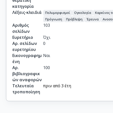
θεματική
κατηγορία
Λέξεις-κλειδιά
Πολυμορφισμοί
Ογκολογία
Καρκίνος τ
Πρόγνωση
Πρόβλεψη
Έρευνα
Ανοσο
Αριθμός
103
σελίδων
Ευρετήριο
Όχι
Αρ. σελίδων
0
ευρετηρίου
Εικονογραφημ
Ναι
ένη
Αρ.
100
βιβλιογραφικ
ών αναφορών
Τελευταία
πριν από 3 έτη
τροποποίηση