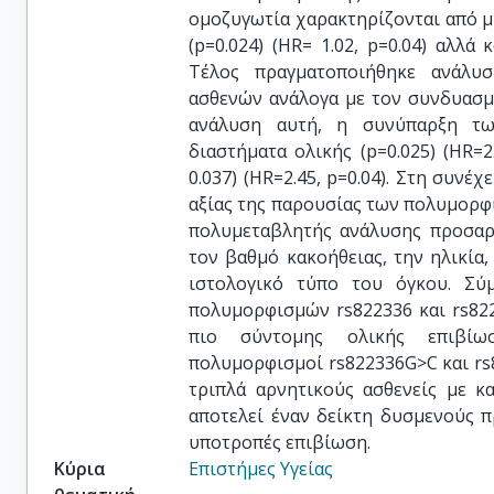
ομοζυγωτία χαρακτηρίζονται από 
(p=0.024) (HR= 1.02, p=0.04) αλλά 
Τέλος πραγματοποιήθηκε ανάλυ
ασθενών ανάλογα με τον συνδυασμ
ανάλυση αυτή, η συνύπαρξη τω
διαστήματα ολικής (p=0.025) (HR=2
0.037) (HR=2.45, p=0.04). Στη συνέ
αξίας της παρουσίας των πολυμορφ
πολυμεταβλητής ανάλυσης προσαρ
τον βαθμό κακοήθειας, την ηλικία
ιστολογικό τύπο του όγκου. Σ
πολυμορφισμών rs822336 και rs82
πιο σύντομης ολικής επιβίωση
πολυμορφισμοί rs822336G>C και rs
τριπλά αρνητικούς ασθενείς με κ
αποτελεί έναν δείκτη δυσμενούς 
υποτροπές επιβίωση.
Κύρια
Επιστήμες Υγείας