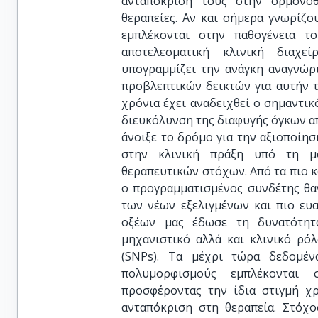
ανταπόκριση τους στην ορμονοθ
θεραπείες. Αν και σήμερα γνωρίζ
εμπλέκονται στην παθογένεια τ
αποτελεσματική κλινική διαχε
υπογραμμίζει την ανάγκη αναγνώρ
προβλεπτικών δεικτών για αυτήν τ
χρόνια έχει αναδειχθεί ο σημαντι
διευκόλυνση της διαφυγής όγκων α
άνοιξε το δρόμο για την αξιοποί
στην κλινική πράξη υπό τη μ
θεραπευτικών στόχων. Από τα πιο κ
ο προγραμματισμένος συνδέτης θα
των νέων εξελιγμένων και πιο ευ
οξέων μας έδωσε τη δυνατότητ
μηχανιστικό αλλά και κλινικό ρ
(SNPs). Τα μέχρι τώρα δεδομέν
πολυμορφισμούς εμπλέκονται 
προσφέροντας την ίδια στιγμή χ
ανταπόκριση στη θεραπεία. Στόχο