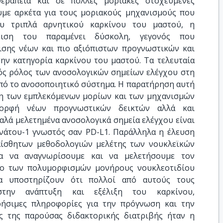
εραπεία και σε πολλές μοριακές στοχευμένες
ουμε αρκέτα για τους μοριακούς μηχανισμούς που
ου τριπλά αρνητικού καρκίνου του μαστού, η
ίριση του παραμένει δύσκολη, γεγονός που
ισης νέων και πιο αξιόπιστων προγνωστικών και
ην κατηγορία καρκίνου του μαστού. Τα τελευταία
κός ρόλος των ανοσολογικών σημείων ελέγχου στη
πό το ανοσοποιητικό σύστημα. Η παρατήρηση αυτή
ηση των εμπλεκόμενων μορίων και των μηχανισμών
ορφή νέων προγνωστικών δεικτών αλλά και
αλά μελετημένα ανοσολογικά σημεία ελέγχου είναι
νάτου-1 γνωστός σαν PD-L1. Παράλληλα η έλευση
αίσθητων μεθοδολογιών μελέτης των νουκλεϊκών
α να αναγνωρίσουμε και να μελετήσουμε τον
όλο των πολυμορφισμών μονήρους νουκλεοτιδίου
α υποστηρίζουν ότι πολλοί από αυτούς τους
στην ανάπτυξη και εξέλιξη του καρκίνου,
ρήσιμες πληροφορίες για την πρόγνωση και την
ς της παρούσας διδακτορικής διατριβής ήταν η