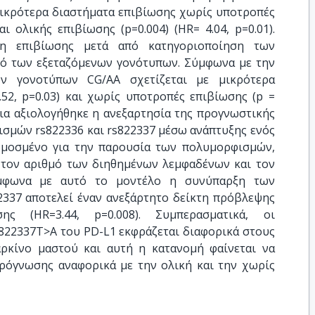
μικρότερα διαστήματα επιβίωσης χωρίς υποτροπές
και ολικής επιβίωσης (p=0.004) (HR= 4.04, p=0.01).
ση επιβίωσης μετά από κατηγοριοποίηση των
ό των εξεταζόμενων γονότυπων. Σύμφωνα με την
ν γονοτύπων CG/AA σχετίζεται με μικρότερα
.52, p=0.03) και χωρίς υποτροπές επιβίωσης (p =
χεια αξιολογήθηκε η ανεξαρτησία της προγνωστικής
ισμών rs822336 και rs822337 μέσω ανάπτυξης ενός
μοσμένο για την παρουσία των πολυμορφισμών,
, τον αριθμό των διηθημένων λεμφαδένων και τον
ύμφωνα με αυτό το μοντέλο η συνύπαρξη των
2337 αποτελεί έναν ανεξάρτητο δείκτη πρόβλεψης
ς (HR=3.44, p=0.008). Συμπερασματικά, οι
822337T>A του PD-L1 εκφράζεται διαφορικά στους
αρκίνο μαστού και αυτή η κατανομή φαίνεται να
πρόγνωσης αναφορικά με την ολική και την χωρίς