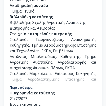
Ακαδημαϊκή μονάδα
Τμήμα Γενικό
Βιβλιοθήκη κατάθεσης
Βιβλιοθήκη Σχολής Αγροτικής Ανάπτυξης,
Διατροφής και Αειφορίας
Στοιχεία επταμελούς επιτροπής
Στυλιανός Γεωργαντζίνος, Αναπληρωτής 
Καθηγητής, Τμήμα Αεροδιαστημικής Επιστήμης 
και Τεχνολογίας, ΕΚΠΑ, Επιβλέπων

Αντώνιος Μπαλντούκας, Καθηγητής, Τμήμα 
Αγροτικής Ανάπτυξης, Αγροδιατροφής και 
Διαχείρισης Φυσικών Πόρων, ΕΚΠΑ

Στυλιανός Μαρκολέφας, Επίκουρος  Καθηγητής, 
Τμήμα Αεροδιαστημικής Επιστήμης και 
Τεχνολογίας, ΕΚΠΑ

Περισσότερα
Κοσμάς Κουρουμπάς, Καθηγητής, Τμήμα 
Ημερομηνία κατάθεσης
Ψηφιακών Τεχνών και Κινηματογράφου, ΕΚΠΑ

21/7/2023
Ιωάννης Σταθαράς,Καθηγητής, Γενικό Τμήμα, 
Έτος εκπόνησης