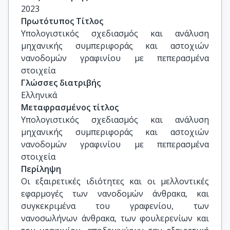
ΕΚΠΑ 

2023
Αντώνιος Φατσής, Καθηγητής, Τμήμα 
Πρωτότυπος Τίτλος
Αεροδιαστημικής Επιστήμης και Τεχνολογίας, 
Υπολογιστικός σχεδιασμός και ανάλυση 
ΕΚΠΑ 

μηχανικής συμπεριφοράς και αστοχιών 
Κωνσταντίνος Σταμούλης, Καθηγητής, 
νανοδομών γραφινίου με πεπερασμένα 
Amsterdam University of Applied Sciences
στοιχεία
Γλώσσες διατριβής
Ελληνικά
Μεταφρασμένος τίτλος
Υπολογιστικός σχεδιασμός και ανάλυση 
μηχανικής συμπεριφοράς και αστοχιών 
νανοδομών γραφινίου με πεπερασμένα 
στοιχεία
Περίληψη
Οι εξαιρετικές ιδιότητες και οι μελλοντικές
εφαρμογές των νανοδομών άνθρακα, και
συγκεκριμένα του γραφενίου, των
νανοσωλήνων άνθρακα, των φουλερενίων και