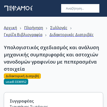
›
›
›
Αρχική
Πλοήγηση
Συλλογές
›
Γκρίζα Βιβλιογραφία
Διδακτορικές Διατριβές
Υπολογιστικός σχεδιασμός και ανάλυση
μηχανικής συμπεριφοράς και αστοχιών
νανοδομών γραφινίου με πεπερασμένα
στοιχεία
Διδακτορική Διατριβή
uoadl:3336952
Συγγραφέας
Σιαμπάνης Σωτήριος