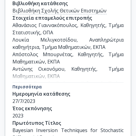
Βιβλιοθήκη κατάθεσης
Βιβλιοθήκη Σχολής Θετικών Επιστημών
Στοιχεία επταμελούς επιτροπής
Αθανάσιος Γιαννακόπουλος, Καθηγητής, Τμήμα 
Στατιστικής, ΟΠΑ

Λουκία Μελιγκοτσίδου, Αναπληρώτρια 
καθηγήτρια, Τμήμα Μαθηματικών, ΕΚΠΑ 

Απόστολος Μπουρνέτας, Καθηγητής, Τμήμα 
Μαθηματικών, ΕΚΠΑ

Αντώνης Οικονόμου, Καθηγητής,  Τμήμα 
Μαθηματικών, ΕΚΠΑ

Ιωάννης Στρατής, Ομότιμος Καθηγητής, Τμήμα 
Περισσότερα
Μαθηματικών, ΕΚΠΑ

Ημερομηνία κατάθεσης
Σάμης Τρέβεζας, Επίκουρος, Τμήμα 
27/7/2023
Μαθηματικών, ΕΚΠΑ

Έτος εκπόνησης
Δημήτρης Χελιώτης, Αναπληρωτής Καθηγητής, 
2023
Τμήμα Μαθηματικών, ΕΚΠΑ
Πρωτότυπος Τίτλος
Bayesian Inversion Techniques for Stochastic 