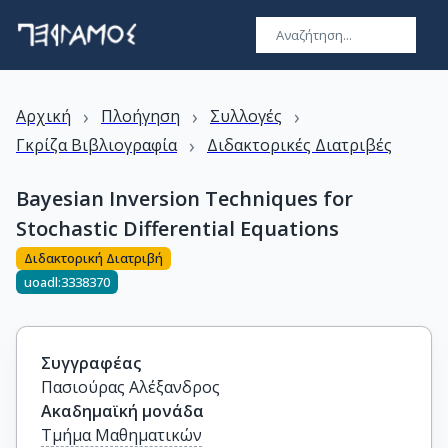
›
›
›
Αρχική
Πλοήγηση
Συλλογές
›
Γκρίζα Βιβλιογραφία
Διδακτορικές Διατριβές
Bayesian Inversion Techniques for
Stochastic Differential Equations
Διδακτορική Διατριβή
uoadl:3338370
Συγγραφέας
Πασιούρας Αλέξανδρος
Ακαδημαϊκή μονάδα
Τμήμα Μαθηματικών